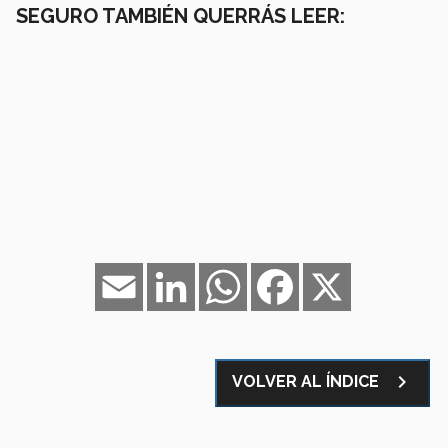
SEGURO TAMBIÉN QUERRÁS LEER:
Email
LinkedIn
WhatsApp
Facebook
X
navigate_next
VOLVER AL ÍNDICE