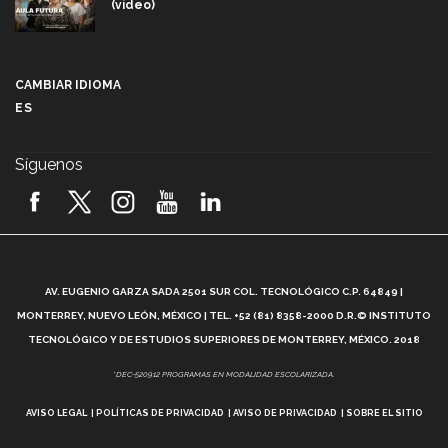
(video)
Más que un festival cultural: así es la magia de
VIBRART 2026 (video)
CAMBIAR IDIOMA
ES
Javier Guzmán: investigación con impacto social
(video)
Síguenos
¡México, en el top del mundial de robótica FIRST
2026! (video)
Vida Tec: Pasión, disciplina y básquetbol, con Gael
Adame (video)
A
AV. EUGENIO GARZA SADA 2501 SUR COL. TECNOLÓGICO C.P. 64849 |
L
¿Cómo es el Modelo Educativo Tec? (video)
MONTERREY, NUEVO LEÓN, MÉXICO | TEL. +52 (81) 8358-2000 D.R.© INSTITUTO
TECNOLÓGICO Y DE ESTUDIOS SUPERIORES DE MONTERREY, MÉXICO. 2018
Vida Tec: Feminismo e Inteligencia Artificial, Paola
*DEC-520912 PROGRAMAS EN MODALIDAD ESCOLARIZADA.
Ricaurte (video)
AVISO LEGAL
POLÍTICAS DE PRIVACIDAD
AVISO DE PRIVACIDAD
SOBRE EL SITIO