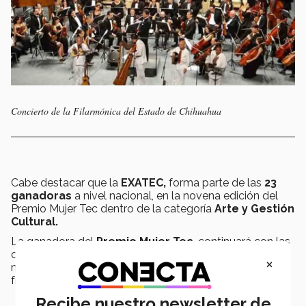
Concierto de la Filarmónica del Estado de Chihuahua
Cabe destacar que la
EXATEC,
forma parte de las
23
ganadoras
a nivel nacional, en la novena edición del
Premio Mujer Tec dentro de la categoría
Arte y Gestión
Cultural.
La ganadora del
Premio Mujer Tec
, continuará con las
clases de violín, además de otros instrumentos
×
musicales y adaptará una casa para presentaciones
físicas y virtuales de sus alumnas.
Recibe nuestro newsletter de