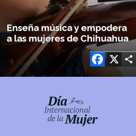
Enseña música y empodera
a las mujeres de Chihuahua
Facebook
X
Imagen
o
logo