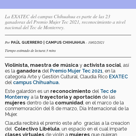
La EXATEC del campus Chihuahua es parte de las 23
ganadoras del Premio Mujer Tec 2021, reconocimiento a nivel
nacional del Tec de Monterrey.
Por
- 10/02/2021
PAÚL GUERRERO | CAMPUS CHIHUAHUA
Tiempo estimado de lectura:3 mins
Violinista, maestra de música
y
activista social
, así
es la
ganadora
del
Premio Mujer Tec 2021
, en la
categoría Arte y Gestión Cultural, Claudia Rico
EXATEC
del
campus Chihuahua.
Este galardón es un
reconocimiento
del
Tec de
Monterrey
a la
trayectoria y aportación
de las
mujeres
dentro de la
comunidad
, en el marco de la
conmemoración del 8 de marzo, Día Internacional de la
Mujer.
Claudia recibirá el premio este año gracias a la creacion
del
Colectivo Libélula
, un espacio en el cual imparte
clases virtuales
de violín a
mujeres
que quieran