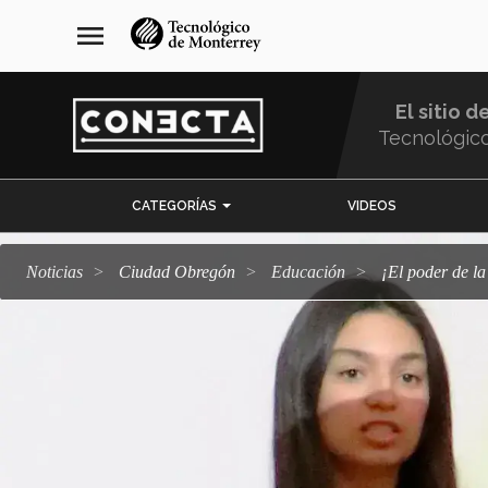
Pasar
navegación
menu
al
principal
contenido
principal
El sitio d
Tecnológic
Menu
CATEGORÍAS
VIDEOS
Comunidad
Noticias
Ciudad Obregón
Educación
¡El poder de