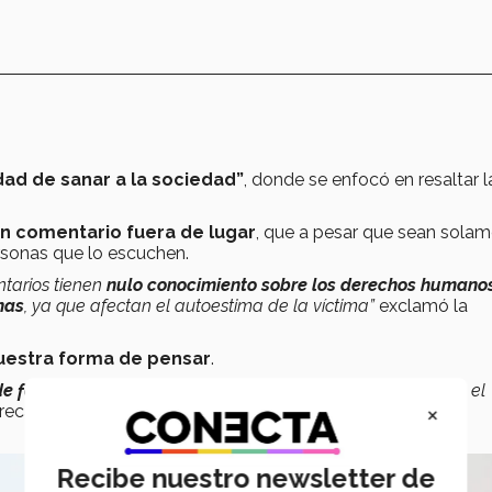
ad de sanar a la sociedad”
, donde se enfocó en resaltar l
un comentario fuera de lugar
, que a pesar que sean sola
rsonas que lo escuchen.
ntarios tienen
nulo conocimiento sobre los derechos humano
nas
, ya que afectan el autoestima de la víctima”
exclamó la
uestra forma de pensar
.
de forma éticamente incorrecta
, las cuales solo retroceden el
×
recalcó.
Recibe nuestro newsletter de