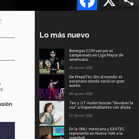
c
Lo más nuevo
Borregos CCM van por el
campeonato en Liga Mayor de
americano
06 Agosto 2026
De PrepaTec Qro al mundo: el
escenario donde nació un gran
s
sueño
os
06 Agosto 2026
Tec y UT Austin buscan "devolver la
usión
voz" a hispanohablantes con afasia
05 Agosto 2026
En la ONU: mexicana y EXATEC
representó en Nueva York a la
juventud