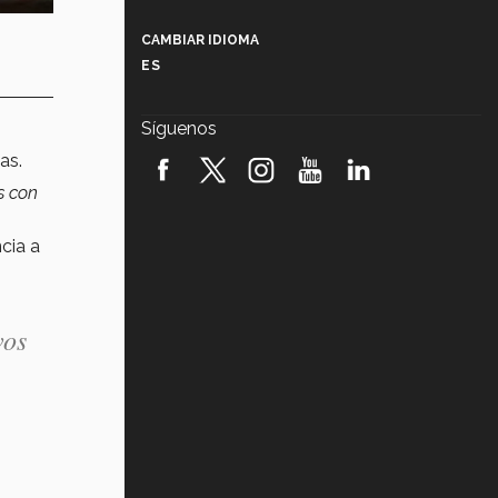
Más que un festival cultural: así es
la magia de VIBRART 2026 (video)
CAMBIAR IDIOMA
ES
Javier Guzmán: investigación con
impacto social (video)
Síguenos
¡México, en el top del mundial de
as.
robótica FIRST 2026! (video)
s con
Vida Tec: Pasión, disciplina y
básquetbol, con Gael Adame
ncia a
(video)
¿Cómo es el Modelo Educativo
Tec? (video)
vos
Vida Tec: Feminismo e Inteligencia
Artificial, Paola Ricaurte (video)