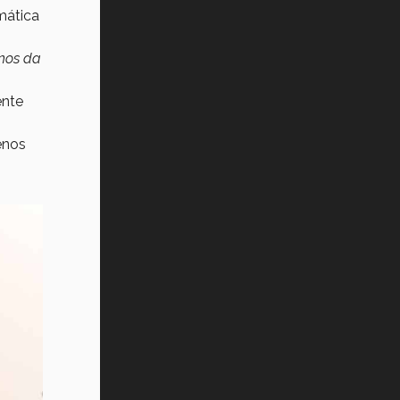
mática
 nos da
ente
enos