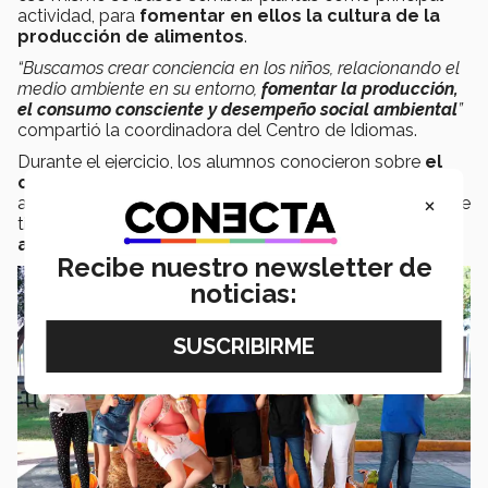
actividad, para
fomentar en ellos la cultura de la
producción de alimentos
.
“Buscamos crear conciencia en los niños, relacionando el
medio ambiente en su entorno,
fomentar la producción,
el consumo consciente y desempeño social ambiental
”
compartió la coordinadora del Centro de Idiomas.
Durante el ejercicio, los alumnos conocieron sobre
el
cuidado que deben dar a las plantas de menta
,
×
además de que se les mostró los recursos naturales que
tiene el Estado de Sonora y
cómo se pueden
aprovechar
.
Recibe nuestro newsletter de
noticias: