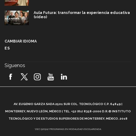
Aula Futura: transformar la experiencia educativa
(video)
Más que un festival cultural: así es la magia de
VIBRART 2026 (video)
CAMBIAR IDIOMA
ES
Javier Guzmán: investigación con impacto social
(video)
Síguenos
¡México, en el top del mundial de robótica FIRST
2026! (video)
Vida Tec: Pasión, disciplina y básquetbol, con Gael
Adame (video)
A
AV. EUGENIO GARZA SADA 2501 SUR COL. TECNOLÓGICO C.P. 64849 |
L
¿Cómo es el Modelo Educativo Tec? (video)
MONTERREY, NUEVO LEÓN, MÉXICO | TEL. +52 (81) 8358-2000 D.R.© INSTITUTO
TECNOLÓGICO Y DE ESTUDIOS SUPERIORES DE MONTERREY, MÉXICO. 2018
Vida Tec: Feminismo e Inteligencia Artificial, Paola
*DEC-520912 PROGRAMAS EN MODALIDAD ESCOLARIZADA.
Ricaurte (video)