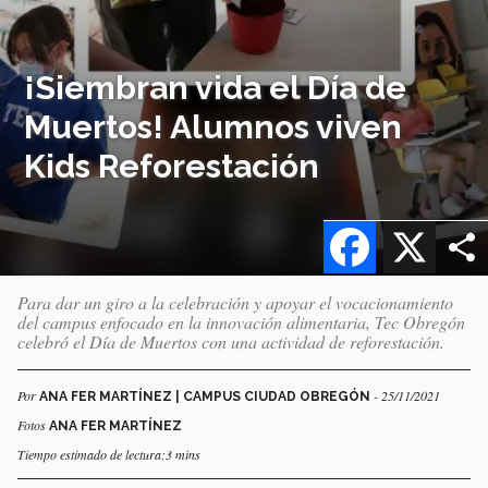
¡Siembran vida el Día de
Muertos! Alumnos viven
Kids Reforestación
Facebook
X
Para dar un giro a la celebración y apoyar el vocacionamiento
del campus enfocado en la innovación alimentaria, Tec Obregón
celebró el Día de Muertos con una actividad de reforestación.
Por
- 25/11/2021
ANA FER MARTÍNEZ | CAMPUS CIUDAD OBREGÓN
Fotos
ANA FER MARTÍNEZ
Tiempo estimado de lectura:3 mins