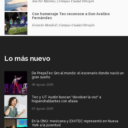
Ana Fer Martínez | Campus Ciudad Obregón
Con homenaje Tec reconoce a Don Avelino
Fernández
Gerardo Mendívil | Campus Ciudad Obregón
Lo más nuevo
De PrepaTec Qro al mundo: el escenario donde nació un
gran sueño
06 Agosto 2026
Tec y UT Austin buscan "devolver la voz" a
hispanohablantes con afasia
05 Agosto 2026
En la ONU: mexicana y EXATEC representó en Nueva
York a la juventud