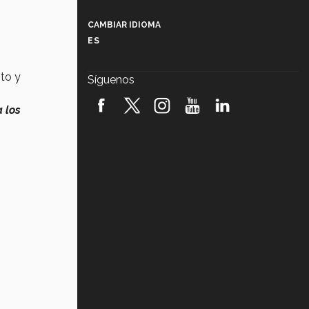
Más que un festival cultural: así es
la magia de VIBRART 2026 (video)
CAMBIAR IDIOMA
ES
Javier Guzmán: investigación con
impacto social (video)
to y
Síguenos
¡México, en el top del mundial de
robótica FIRST 2026! (video)
 los
Vida Tec: Pasión, disciplina y
básquetbol, con Gael Adame
(video)
¿Cómo es el Modelo Educativo
Tec? (video)
Vida Tec: Feminismo e Inteligencia
Artificial, Paola Ricaurte (video)