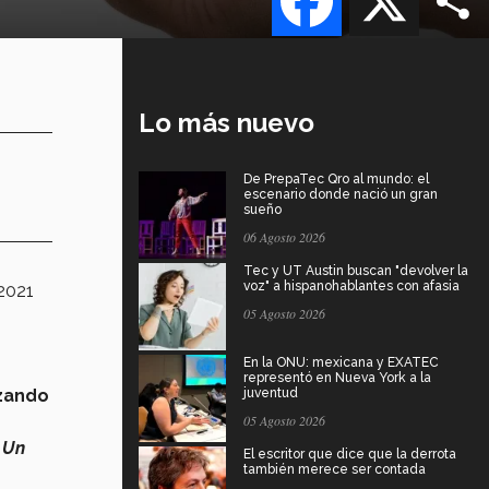
Lo más nuevo
De PrepaTec Qro al mundo: el
escenario donde nació un gran
sueño
06 Agosto 2026
Tec y UT Austin buscan "devolver la
voz" a hispanohablantes con afasia
 2021
05 Agosto 2026
En la ONU: mexicana y EXATEC
representó en Nueva York a la
izando
juventud
05 Agosto 2026
.
Un
El escritor que dice que la derrota
también merece ser contada