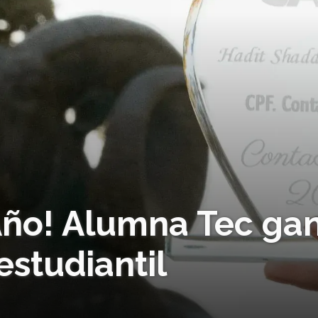
Año! Alumna Tec ga
studiantil