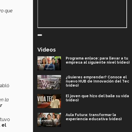
ro que
Videos
Programa enlace: para llevar a tu
empresa al siguiente nivel (video)
¿Quieres emprender? Conoce el
nuevo HUB de Innovación del Tec
habló
(video)
El joven que hizo del baile su vida
en la
(video)
r
Aula Futura: transformar la
ntuvo
experiencia educativa (video)
 el