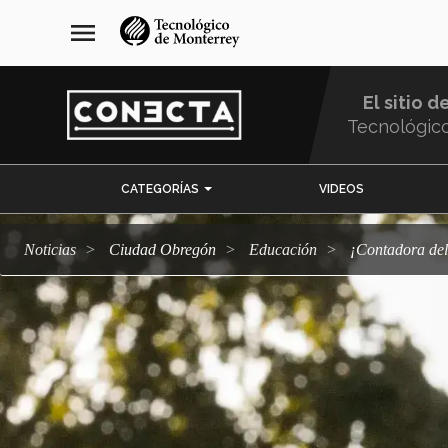
Pasar
navegación
menu
al
principal
contenido
principal
El sitio d
Tecnológic
Menu
CATEGORÍAS
VIDEOS
Comunidad
Noticias
Ciudad Obregón
Educación
¡Contadora d