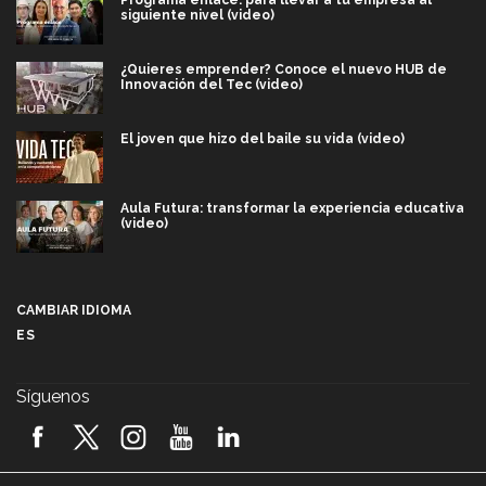
Programa enlace: para llevar a tu empresa al
siguiente nivel (video)
¿Quieres emprender? Conoce el nuevo HUB de
Innovación del Tec (video)
El joven que hizo del baile su vida (video)
Aula Futura: transformar la experiencia educativa
(video)
Más que un festival cultural: así es la magia de
VIBRART 2026 (video)
CAMBIAR IDIOMA
ES
Javier Guzmán: investigación con impacto social
(video)
Síguenos
¡México, en el top del mundial de robótica FIRST
2026! (video)