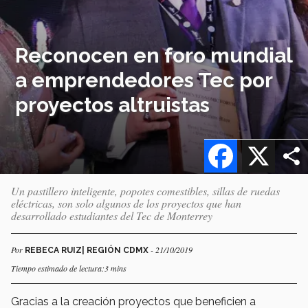
Reconocen en foro mundial
a emprendedores Tec por
proyectos altruistas
Facebook
X
Un pastillero inteligente, popotes comestibles, sillas de ruedas
eléctricas, son solo algunos de los proyectos que han
desarrollado estudiantes del Tec de Monterrey
Por
- 21/10/2019
REBECA RUIZ| REGIÓN CDMX
Tiempo estimado de lectura:3 mins
Gracias a la creación proyectos que beneficien a