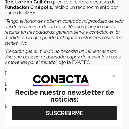
Tec
,
Lorena Guillén
quien es directora ejecutiva de
Fundación Cinépolis,
recibió un reconocimiento por
parte del WEF.
“Tengo el honor de haber encontrado mi propósito de vida
desde muy joven, desde hace 20 años y hoy lo puedo
resumir en tres palabras: generar, servir y conectar; en la
medida en la que pueda trabajar en estas tres cosas, me
sentiré viva.
“Descubrí que el mundo no necesita un influencer más,
sino una persona apasionada capaz de mover las cosas,
y moverlas por el mundo”,
dijo la EXATEC.
Estos proyectos y acciones en pro de la sociedad,
×
contribuyen a la visión del Tec hacia el 2030:
Liderazgo, innovación y emprendimiento para el
florecimiento humano
.
Recibe nuestro newsletter de
noticias:
SEGURAMENTE QUERRÁS LEER TAMBIÉN: