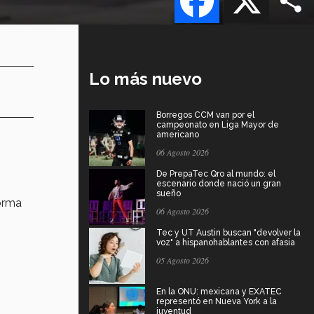
Lo más nuevo
Borregos CCM van por el
campeonato en Liga Mayor de
americano
06 Agosto 2026
De PrepaTec Qro al mundo: el
escenario donde nació un gran
sueño
orma
06 Agosto 2026
Tec y UT Austin buscan "devolver la
voz" a hispanohablantes con afasia
05 Agosto 2026
En la ONU: mexicana y EXATEC
representó en Nueva York a la
juventud