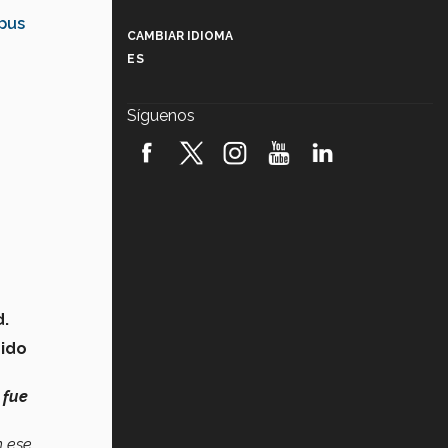
Más que un festival cultural: así es
la magia de VIBRART 2026 (video)
pus
CAMBIAR IDIOMA
ES
Javier Guzmán: investigación con
impacto social (video)
Síguenos
¡México, en el top del mundial de
robótica FIRST 2026! (video)
Vida Tec: Pasión, disciplina y
básquetbol, con Gael Adame
(video)
¿Cómo es el Modelo Educativo
Tec? (video)
d.
Vida Tec: Feminismo e Inteligencia
Artificial, Paola Ricaurte (video)
sido
 fue
n ese