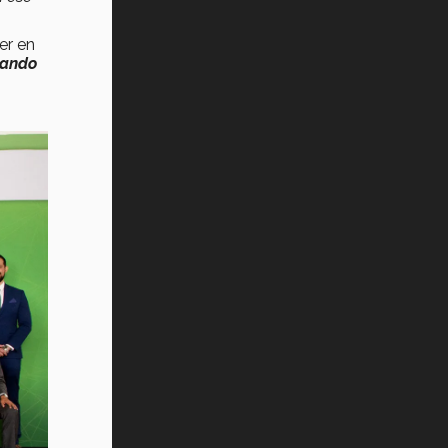
er en
dando