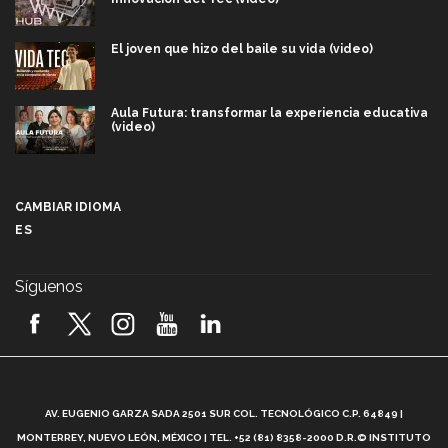
El joven que hizo del baile su vida (video)
Aula Futura: transformar la experiencia educativa
(video)
Más que un festival cultural: así es la magia de
VIBRART 2026 (video)
CAMBIAR IDIOMA
ES
Javier Guzmán: investigación con impacto social
(video)
Síguenos
¡México, en el top del mundial de robótica FIRST
2026! (video)
Vida Tec: Pasión, disciplina y básquetbol, con Gael
Adame (video)
A
AV. EUGENIO GARZA SADA 2501 SUR COL. TECNOLÓGICO C.P. 64849 |
L
¿Cómo es el Modelo Educativo Tec? (video)
MONTERREY, NUEVO LEÓN, MÉXICO | TEL. +52 (81) 8358-2000 D.R.© INSTITUTO