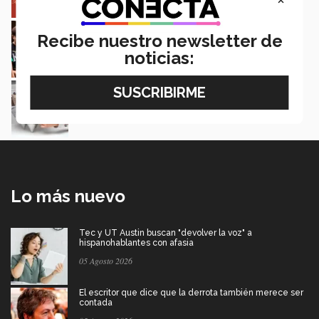
Estudiantes de 5 campus Tec impulsan
proyectos en la Sierra Tarahumara
Recibe nuestro newsletter de
Juan José Flores Nava
noticias:
Diseños de estudiantes Tec exponen en
Milán riqueza cultural de México
Daniela Novillo y Carlos González
Lo más nuevo
Tec y UT Austin buscan "devolver la voz" a
hispanohablantes con afasia
05 Agosto 2026
El escritor que dice que la derrota también merece ser
contada