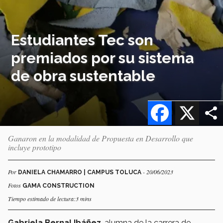
Estudiantes Tec son
premiados por su sistema
de obra sustentable
Facebook
X
Ganaron en la modalidad de Propuesta en Desarrollo que
incluye prototipo
Por
- 20/06/2023
DANIELA CHAMARRO | CAMPUS TOLUCA
Fotos
GAMA CONSTRUCTION
Tiempo estimado de lectura:3 mins
Gabriela Bernal Ibáñez
, alumna de la carrera de