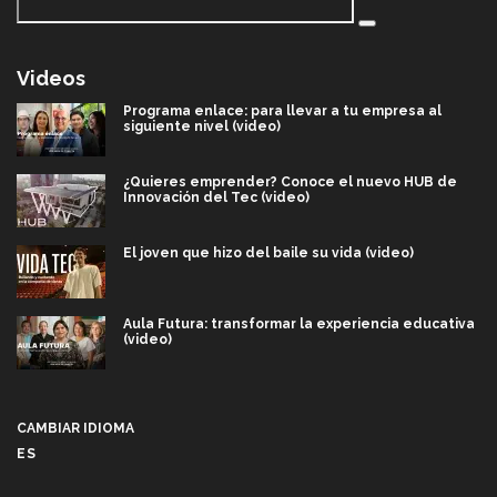
Videos
Programa enlace: para llevar a tu empresa al
siguiente nivel (video)
¿Quieres emprender? Conoce el nuevo HUB de
Innovación del Tec (video)
El joven que hizo del baile su vida (video)
Aula Futura: transformar la experiencia educativa
(video)
Más que un festival cultural: así es la magia de
VIBRART 2026 (video)
CAMBIAR IDIOMA
ES
Javier Guzmán: investigación con impacto social
(video)