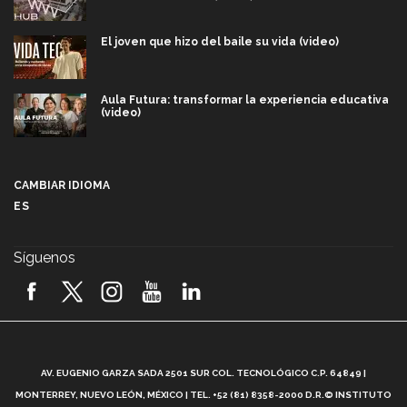
El joven que hizo del baile su vida (video)
Aula Futura: transformar la experiencia educativa
(video)
Más que un festival cultural: así es la magia de
VIBRART 2026 (video)
CAMBIAR IDIOMA
ES
Javier Guzmán: investigación con impacto social
(video)
Síguenos
¡México, en el top del mundial de robótica FIRST
2026! (video)
Vida Tec: Pasión, disciplina y básquetbol, con Gael
Adame (video)
A
AV. EUGENIO GARZA SADA 2501 SUR COL. TECNOLÓGICO C.P. 64849 |
L
¿Cómo es el Modelo Educativo Tec? (video)
MONTERREY, NUEVO LEÓN, MÉXICO | TEL. +52 (81) 8358-2000 D.R.© INSTITUTO