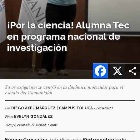
¡Por la ciencia! Alumna Tec
en programa nacional de
investigación
Facebook
X
Su investigación se centró en la dinámica molecular para el
estudio del Cannabidiol
Por
- 14/04/2023
DIEGO AXEL MARQUEZ | CAMPUS TOLUCA
Fotos
EVELYN GONZÁLEZ
Tiempo estimado de lectura:5 mins
Evelyn González,
estudiante de
Biotecnología
de