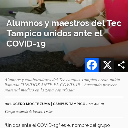
Alumnos y maestros del Tec
Tampico unidos ante el
COVID-19
Facebook
X
Alumnos y colaboradores del Tec campus Tampico crean unión
llamada "UNIDOS ANTE EL COVID-19." buscando proveer
material médico en la zona conurbada.
Por
- 22/04/2020
LUCERO MOCTEZUMA | CAMPUS TAMPICO
Tiempo estimado de lectura:4 mins
“Unidos ante el COVID-19” es el nombre del grupo