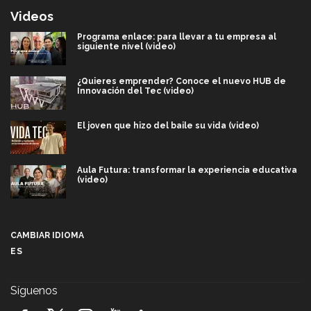
Videos
Programa enlace: para llevar a tu empresa al
siguiente nivel (video)
¿Quieres emprender? Conoce el nuevo HUB de
Innovación del Tec (video)
El joven que hizo del baile su vida (video)
Aula Futura: transformar la experiencia educativa
(video)
Más que un festival cultural: así es la magia de
VIBRART 2026 (video)
CAMBIAR IDIOMA
ES
Javier Guzmán: investigación con impacto social
(video)
Síguenos
¡México, en el top del mundial de robótica FIRST