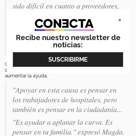
sido difícil en cuanto a proveedores,
"ya que hay desabasto a nivel
×
mundial de productos necesarios y los
precios incrementan demasiado."
Recibe nuestro newsletter de
noticias:
explicó Morales.
Cabe mencionar, que esta organización ya se está
sumando a más iniciativas con el mismo fin buscando
aumentar la ayuda.
"Apoyar en esta causa es pensar en
los trabajadores de hospitales, pero
también es pensar en la ciudadanía...
"Es ayudar a aplanar la curva. Es
pensar en tu familia." expresó Magda.