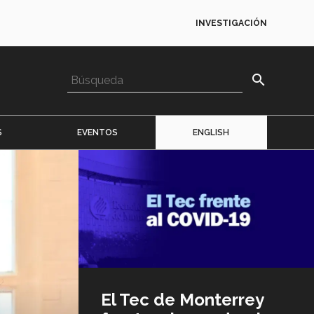
INVESTIGACIÓN
search
S
EVENTOS
ENGLISH
Imagen
o
logo
El Tec de Monterrey