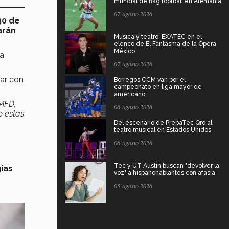
mundial de flag football en Alemania
07 Agosto 2026
30 de
arán
Música y teatro: EXATEC en el
elenco de El Fantasma de la Ópera
México
la
07 Agosto 2026
ar con
Borregos CCM van por el
campeonato en liga mayor de
americano
 MFD,
06 Agosto 2026
o estas
Del escenario de PrepaTec Qro al
teatro musical en Estados Unidos
06 Agosto 2026
Tec y UT Austin buscan "devolver la
ías
voz" a hispanohablantes con afasia
05 Agosto 2026