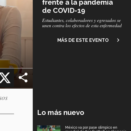
frente a la pandemia
de COVID-19
Subtítulo
Estudiantes, colaboradores y egresados se
unen contra los efectos de esta enfermedad
navigate_next
MÁS DE ESTE EVENTO
cebook
X
sos
Lo más nuevo
México va por pase olímpico en