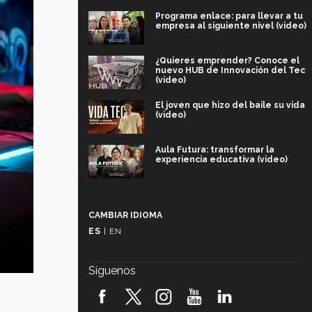
Programa enlace: para llevar a tu
empresa al siguiente nivel (video)
¿Quieres emprender? Conoce el
nuevo HUB de Innovación del Tec
(video)
El joven que hizo del baile su vida
(video)
Aula Futura: transformar la
experiencia educativa (video)
Más que un festival cultural: así es
la magia de VIBRART 2026 (video)
CAMBIAR IDIOMA
ES
|
EN
Javier Guzmán: investigación con
impacto social (video)
Síguenos
¡México, en el top del mundial de
robótica FIRST 2026! (video)