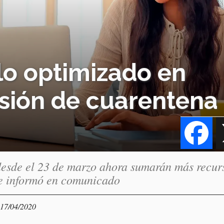
o optimizado en
nsión de cuarentena
Fa
 desde el 23 de marzo ahora sumarán más recur
se informó en comunicado
 17/04/2020