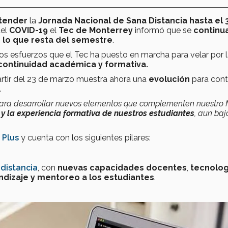
tender
la
Jornada Nacional de Sana Distancia hasta el 
del
COVID-19
el
Tec de Monterrey
informó que se
continu
en lo que resta del semestre
.
os esfuerzos que el Tec ha puesto en marcha para velar por 
continuidad académica y formativa.
partir del 23 de marzo muestra ahora una
evolución
para cont
.
n para desarrollar nuevos elementos que complementen nuestro
 la experiencia formativa de nuestros estudiantes
, aun baj
 Plus
y
cuenta con los siguientes pilares:
distancia
, con
nuevas capacidades docentes
,
tecnolog
ndizaje
y mentoreo a los estudiantes
.