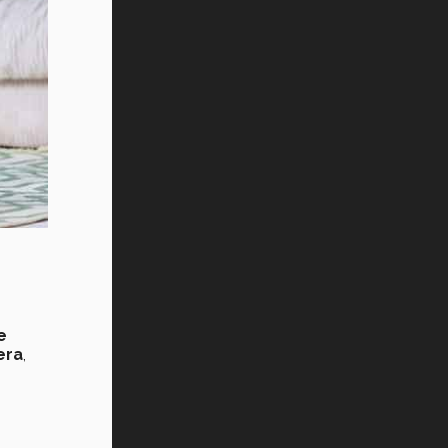
e
era
,