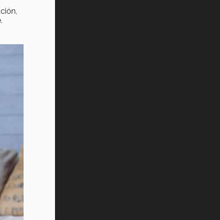
ción,
Vida Tec: Pasión, disciplina y
básquetbol, con Gael Adame
.
(video)
¿Cómo es el Modelo Educativo
Tec? (video)
Vida Tec: Feminismo e Inteligencia
Artificial, Paola Ricaurte (video)