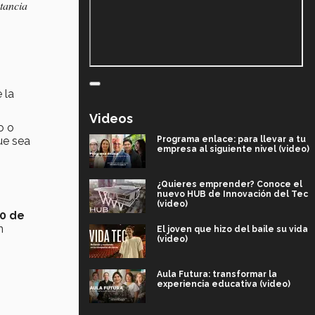
tancia
 la
Videos
o o
Programa enlace: para llevar a tu
ue sea
empresa al siguiente nivel (video)
¿Quieres emprender? Conoce el
nuevo HUB de Innovación del Tec
(video)
30 de
n
El joven que hizo del baile su vida
(video)
Aula Futura: transformar la
experiencia educativa (video)