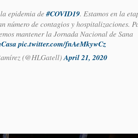
e la epidemia de
#COVID19
. Estamos en la eta
an número de contagios y hospitalizaciones. P
bemos mantener la Jornada Nacional de Sana
nCasa
pic.twitter.com/fnAeMkywCz
Ramírez (@HLGatell)
April 21, 2020