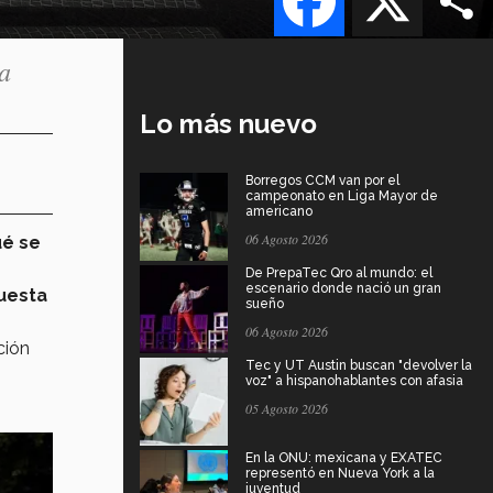
ia
Lo más nuevo
Borregos CCM van por el
campeonato en Liga Mayor de
americano
06 Agosto 2026
ué se
De PrepaTec Qro al mundo: el
escenario donde nació un gran
puesta
sueño
06 Agosto 2026
ción
Tec y UT Austin buscan "devolver la
voz" a hispanohablantes con afasia
05 Agosto 2026
En la ONU: mexicana y EXATEC
representó en Nueva York a la
juventud