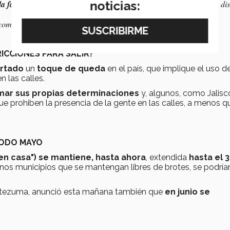
noticias:
a fase 2:
deben mantenerse las medidas de quedarse en casa, sana dis
e comenzarán a tener mayor demanda de pacientes contagiados
ICCIONES PARA SALIR?
artado
un
toque de queda
en el país, que implique el uso de
n las calles.
mar sus propias determinaciones
y, algunos, como Jalisc
e prohiben la presencia de la gente en las calles, a menos q
TODO MAYO
n casa") se mantiene, hasta ahora
, extendida
hasta el 
nos municipios que se mantengan libres de brotes, se podría
ctezuma, anunció esta mañana también que
en junio se