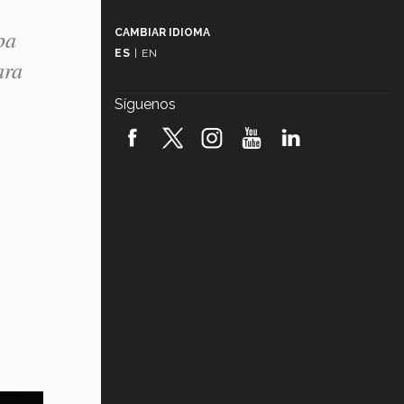
Más que un festival cultural: así es
la magia de VIBRART 2026 (video)
pa
CAMBIAR IDIOMA
ES
|
EN
ara
Javier Guzmán: investigación con
impacto social (video)
Síguenos
¡México, en el top del mundial de
robótica FIRST 2026! (video)
Vida Tec: Pasión, disciplina y
básquetbol, con Gael Adame
(video)
¿Cómo es el Modelo Educativo
Tec? (video)
Vida Tec: Feminismo e Inteligencia
Artificial, Paola Ricaurte (video)