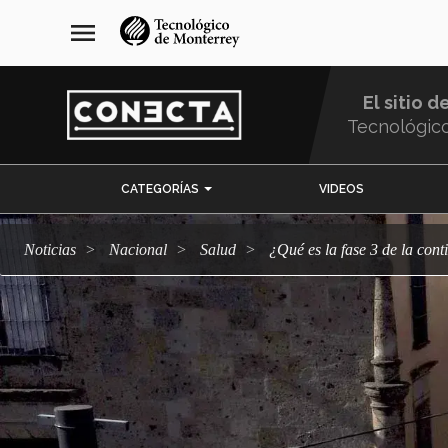
Pasar
navegación
menu
al
principal
contenido
principal
El sitio d
Tecnológic
Menu
CATEGORÍAS
VIDEOS
Comunidad
Noticias
Nacional
salud
¿Qué es la fase 3 de la c