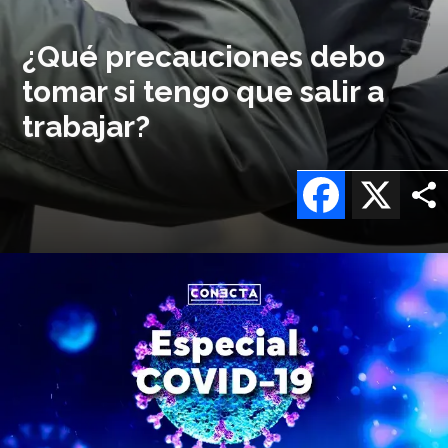
¿Qué precauciones debo
tomar si tengo que salir a
trabajar?
Facebook
X
Imagen
o
logo