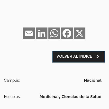
Email
LinkedIn
WhatsApp
Facebook
X
navigate_next
VOLVER AL ÍNDICE
Campus:
Nacional
Escuelas:
Medicina y Ciencias de la Salud