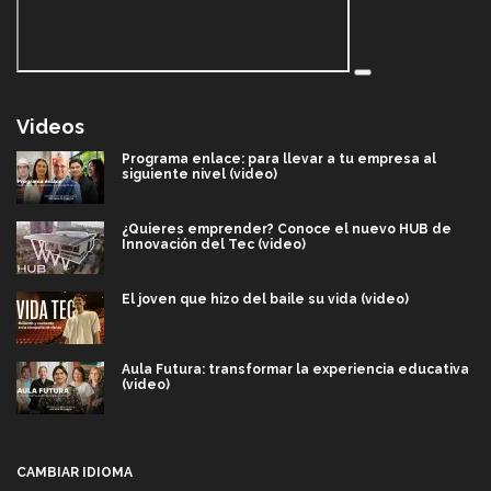
Videos
Programa enlace: para llevar a tu empresa al
siguiente nivel (video)
¿Quieres emprender? Conoce el nuevo HUB de
Innovación del Tec (video)
El joven que hizo del baile su vida (video)
Aula Futura: transformar la experiencia educativa
(video)
Más que un festival cultural: así es la magia de
VIBRART 2026 (video)
CAMBIAR IDIOMA