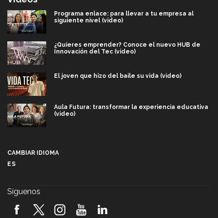
Programa enlace: para llevar a tu empresa al
siguiente nivel (video)
¿Quieres emprender? Conoce el nuevo HUB de
Innovación del Tec (video)
El joven que hizo del baile su vida (video)
Aula Futura: transformar la experiencia educativa
(video)
Más que un festival cultural: así es la magia de
VIBRART 2026 (video)
CAMBIAR IDIOMA
ES
Javier Guzmán: investigación con impacto social
(video)
Síguenos
¡México, en el top del mundial de robótica FIRST
2026! (video)