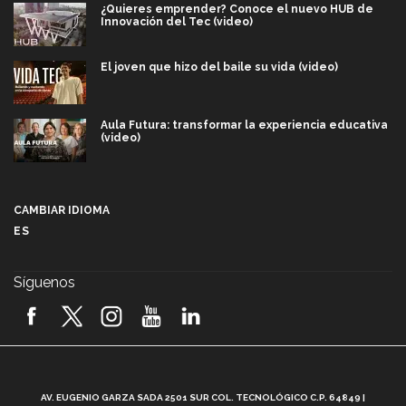
¿Quieres emprender? Conoce el nuevo HUB de
Innovación del Tec (video)
El joven que hizo del baile su vida (video)
Aula Futura: transformar la experiencia educativa
(video)
Más que un festival cultural: así es la magia de
VIBRART 2026 (video)
CAMBIAR IDIOMA
ES
Javier Guzmán: investigación con impacto social
(video)
Síguenos
¡México, en el top del mundial de robótica FIRST
2026! (video)
Vida Tec: Pasión, disciplina y básquetbol, con Gael
Adame (video)
A
AV. EUGENIO GARZA SADA 2501 SUR COL. TECNOLÓGICO C.P. 64849 |