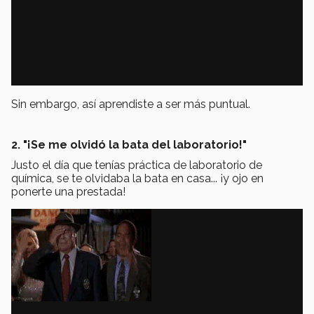
Sin embargo, así aprendiste a ser más puntual.
2. "¡Se me olvidó la bata del laboratorio!"
Justo el día que tenías práctica de laboratorio de
química, se te olvidaba la bata en casa... ¡y ojo en
ponerte una prestada!