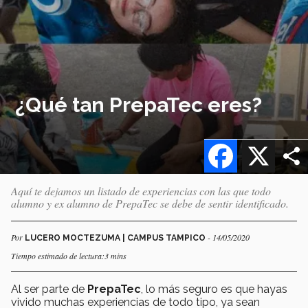
¿Qué tan PrepaTec eres?
Facebook
X
Aquí te dejamos un listado de experiencias con las que todo
alumno y ex alumno de PrepaTec se debe de sentir identificado.
Por
- 14/05/2020
LUCERO MOCTEZUMA | CAMPUS TAMPICO
Tiempo estimado de lectura:3 mins
Al ser parte de
PrepaTec
, lo más seguro es que hayas
vivido muchas experiencias de todo tipo, ya sean