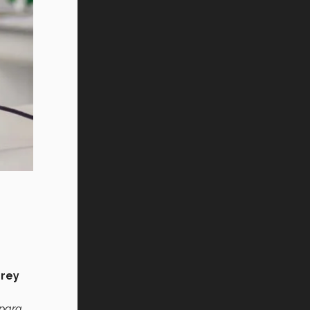
rrey
 para