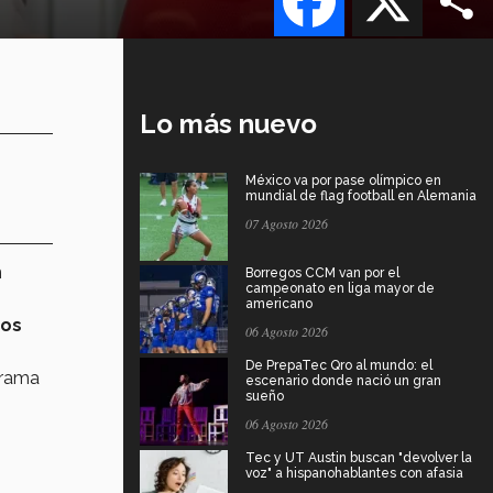
Lo más nuevo
México va por pase olímpico en
mundial de flag football en Alemania
07 Agosto 2026
n
Borregos CCM van por el
campeonato en liga mayor de
americano
sos
06 Agosto 2026
De PrepaTec Qro al mundo: el
 rama
escenario donde nació un gran
sueño
06 Agosto 2026
Tec y UT Austin buscan "devolver la
voz" a hispanohablantes con afasia