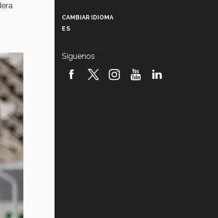
Más que un festival cultural: así es
dera
la magia de VIBRART 2026 (video)
CAMBIAR IDIOMA
ES
Javier Guzmán: investigación con
impacto social (video)
Síguenos
¡México, en el top del mundial de
robótica FIRST 2026! (video)
Vida Tec: Pasión, disciplina y
básquetbol, con Gael Adame
(video)
¿Cómo es el Modelo Educativo
Tec? (video)
Vida Tec: Feminismo e Inteligencia
Artificial, Paola Ricaurte (video)