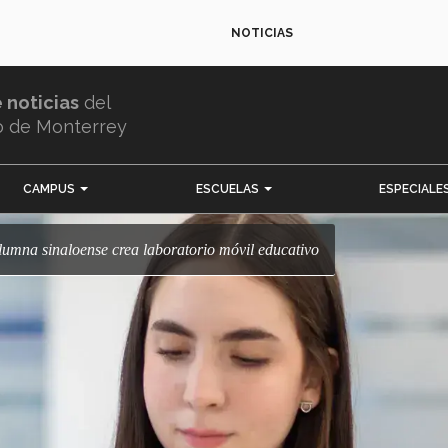
NOTICIAS
e noticias
del
o de Monterrey
CAMPUS
ESCUELAS
ESPECIALE
! Alumna sinaloense crea laboratorio móvil educativo