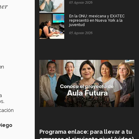
05 Agosto 2026
ner
En la ONU: mexicana y EXATEC
representó en Nueva York a la
juventud
05 Agosto 2026
en
a
os.
cación
Diego
Programa enlace: para llevar a tu