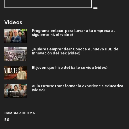
Videos
Programa enlace: para llevar a tu empresa al
siguiente nivel (video)
¿Quieres emprender? Conoce el nuevo HUB de
Innovación del Tec (video)
El joven que hizo del baile su vida (video)
Aula Futura: transformar la experiencia educativa
(video)
Más que un festival cultural: así es la magia de
VIBRART 2026 (video)
CAMBIAR IDIOMA
ES
Javier Guzmán: investigación con impacto social
(video)