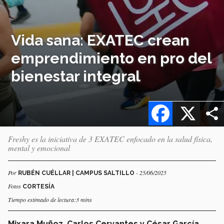
Vida sana: EXATEC crean
emprendimiento en pro del
bienestar integral
Facebook
X
Freshy es la iniciativa de 3 EXATEC enfocado en la salud física,
mental y emocional
Por
- 25/06/2025
RUBÉN CUÉLLAR | CAMPUS SALTILLO
Fotos
CORTESÍA
Tiempo estimado de lectura:3 mins
Mixara Muñoz, Carlos Cervantes y César García
,