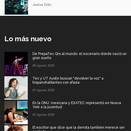
Andrea Tellez
Lo más nuevo
De PrepaTec Qro al mundo: el escenario donde nació un
gran sueño
06 Agosto 2026
Tec y UT Austin buscan "devolver la voz" a
hispanohablantes con afasia
05 Agosto 2026
En la ONU: mexicana y EXATEC representó en Nueva
York a la juventud
05 Agosto 2026
El escritor que dice que la derrota también merece ser