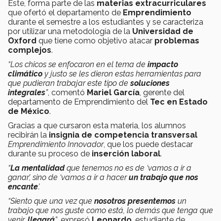
Este, forma parte de las
materias extracurriculares
que ofertó el departamento de
Emprendimiento
durante el semestre a los estudiantes y se caracteriza
por utilizar una metodología de la
Universidad de
Oxford
que tiene como objetivo atacar
problemas
complejos
.
“Los chicos se enfocaron en el tema de
impacto
climático
y justo se les dieron estas herramientas para
que pudieran trabajar este tipo de
soluciones
integrales
”
, comentó
Mariel García
, gerente del
departamento de Emprendimiento del
Tec en Estado
de México
.
Gracias a que cursaron esta materia, los alumnos
recibirán la
insignia de competencia transversal
Emprendimiento Innovador
, que los puede destacar
durante su proceso de
inserción laboral
.
“
La mentalidad
que tenemos no es de ‘vamos a ir a
ganar’, sino de ‘vamos a ir a hacer
un trabajo que nos
encante
’.
“Siento que una vez que
nosotros presentemos
un
trabajo que nos guste como está, lo demás que tenga que
venir,
llegará
”
, expresó
Leonardo
, estudiante de