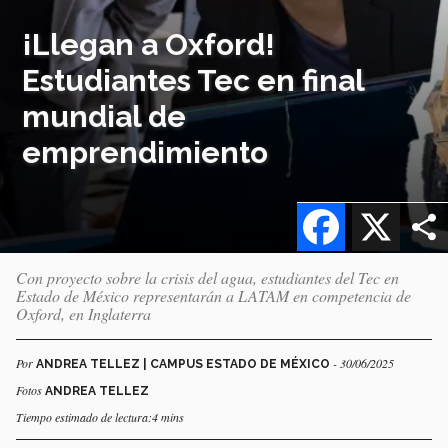
¡Llegan a Oxford!
Estudiantes Tec en final
mundial de
emprendimiento
Facebook
X
Con proyecto sobre la crisis del agua, estudiantes del Tec en
Estado de México representarán a LATAM en competencia de
Oxford, en Inglaterra
Por
- 30/06/2025
ANDREA TELLEZ | CAMPUS ESTADO DE MÉXICO
Fotos
ANDREA TELLEZ
Tiempo estimado de lectura:4 mins