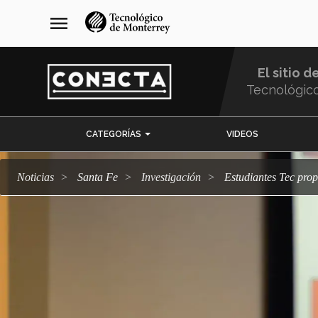
Pasar
navegación
menu
al
principal
contenido
principal
El sitio d
Tecnológic
Menu
CATEGORÍAS
VIDEOS
Comunidad
Noticias
Santa Fe
Investigación
Estudiantes Tec pr