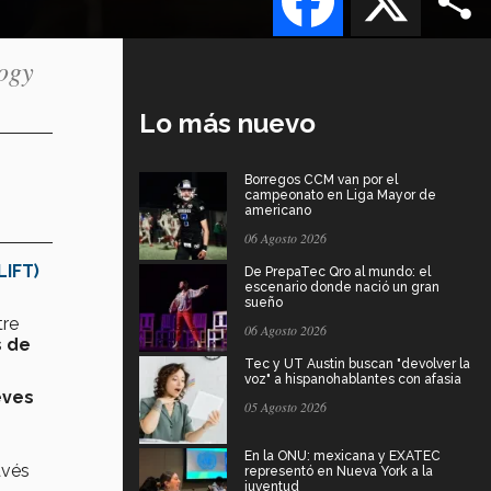
logy
Lo más nuevo
Borregos CCM van por el
campeonato en Liga Mayor de
americano
06 Agosto 2026
LIFT)
De PrepaTec Qro al mundo: el
escenario donde nació un gran
sueño
tre
06 Agosto 2026
s de
Tec y UT Austin buscan "devolver la
voz" a hispanohablantes con afasia
eves
05 Agosto 2026
En la ONU: mexicana y EXATEC
avés
representó en Nueva York a la
juventud