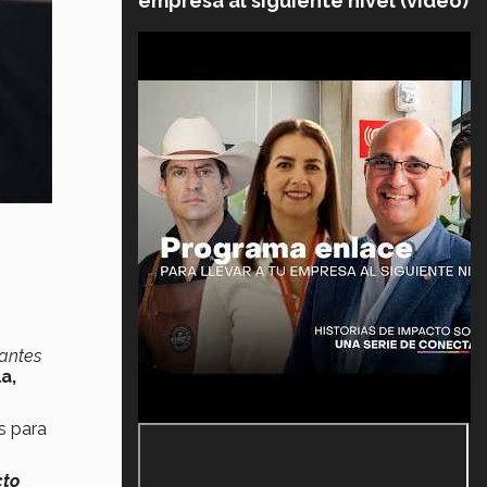
empresa al siguiente nivel (video)
iantes
a,
s para
cto