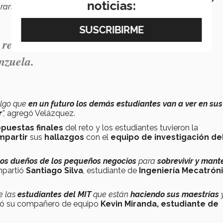
noticias:
ran tener
impacto
”.
realmente la implementación, ya las ideas
nzuela.
lgo que
en un futuro los demás estudiantes
van a ver en sus
r
”,
agregó Velázquez.
puestas finales
del reto y los estudiantes tuvieron la
mpartir
sus
hallazgos
con el
equipo de investigación de
los dueños de los pequeños negocios
para
sobrevivir y mant
partió
Santiago Silva
, estudiante de
Ingeniería Mecatrón
e las
estudiantes del MIT
que están
haciendo sus maestrías
y
ó su compañero de equipo
Kevin Miranda, estudiante de