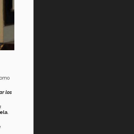
como
ar los
a
ela
.
e