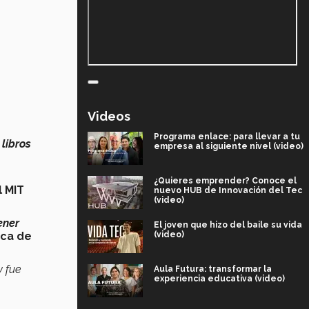
Videos
Programa enlace: para llevar a tu
 libros
empresa al siguiente nivel (video)
¿Quieres emprender? Conoce el
l MIT
nuevo HUB de Innovación del Tec
(video)
ener
El joven que hizo del baile su vida
(video)
ica de
 fue
Aula Futura: transformar la
experiencia educativa (video)