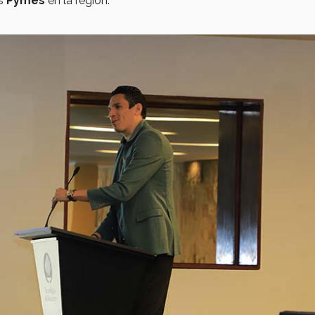
as
Pymes
en la región.