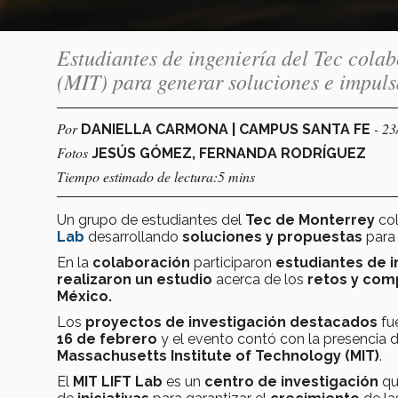
Estudiantes de ingeniería del Tec colab
(MIT) para generar soluciones e impul
Por
- 23
DANIELLA CARMONA | CAMPUS SANTA FE
Fotos
JESÚS GÓMEZ, FERNANDA RODRÍGUEZ
Tiempo estimado de lectura:5 mins
Un grupo de estudiantes del
Tec de Monterrey
co
Lab
desarrollando
soluciones y propuestas
para
En la
colaboración
participaron
estudiantes de i
realizaron un estudio
acerca de los
retos y com
México.
Los
proyectos de investigación destacados
fu
16 de febrero
y el evento contó con la presencia 
Massachusetts Institute of Technology (MIT)
.
El
MIT LIFT Lab
es un
centro de investigación
qu