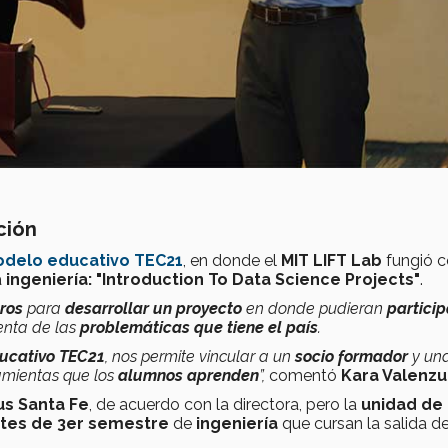
ción
delo educativo TEC21
, en donde el
MIT LIFT Lab
fungió 
a
ingeniería: "Introduction To Data Science Projects"
.
ros
para
desarrollar un proyecto
en donde pudieran
particip
enta de las
problemáticas que tiene el país
.
ucativo TEC21
, nos permite vincular a un
socio formador
y un
amientas que los
alumnos aprenden
”,
comentó
Kara Valenzu
s Santa Fe
, de acuerdo con la directora, pero la
unidad de
tes de 3er semestre
de
ingeniería
que cursan la salida d