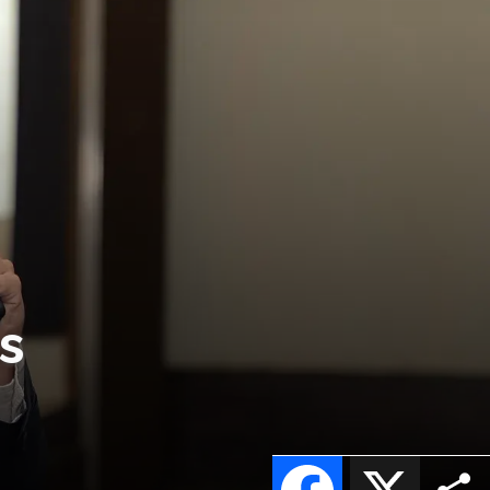
s
Facebook
X