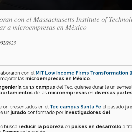
oran con el Massachusetts Institute of Techno
sar a microempresas en México
/02/2023
laboraron con el
MIT Low Income Firms Transformation (
 mejorar las
microempresas en México
.
ngeniería
de
13 campus
del Tec, quienes durante un semes
portamientos
de las
microempresas
en
diversas parte
eron presentados en el
Tec campus Santa Fe
el pasado
ju
de un
jurado
conformado por
investigadores del
e busca
reducir la pobreza
en
países en desarrollo
a tr