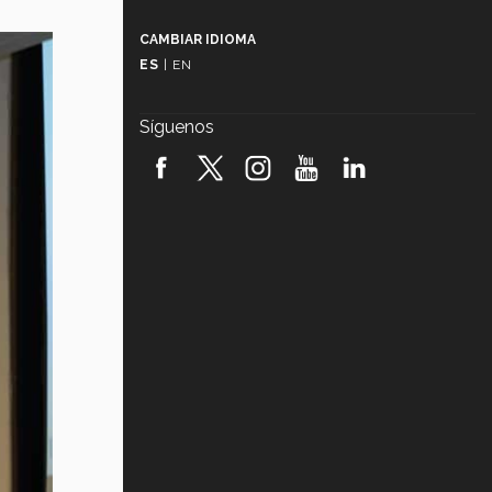
Más que un festival cultural: así es
la magia de VIBRART 2026 (video)
CAMBIAR IDIOMA
ES
|
EN
Javier Guzmán: investigación con
impacto social (video)
Síguenos
¡México, en el top del mundial de
robótica FIRST 2026! (video)
Vida Tec: Pasión, disciplina y
básquetbol, con Gael Adame
(video)
¿Cómo es el Modelo Educativo
Tec? (video)
Vida Tec: Feminismo e Inteligencia
Artificial, Paola Ricaurte (video)