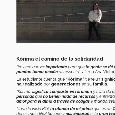
Kórima el camino de la solidaridad
“Yo creo que
es importante
para que
la gente se dé
puedan tomar acción
al respecto”
, afirma Ana Victor
La estudiante cuenta que
“Kórima”
tiene un
signif
ha realizado
por
generaciones
en su
familia
.
“Kórima,
significa compartir en rarámuri
y trata de q
personas
que
no tienen nada de recursos
y enfrent
amor para el alma a través de cobijas
y mandarsel
“Todo lo inició Bibi,
la abuela de mi primo
que es de
C
día es más difícil hacerlo y
nos encargó
este
gran le