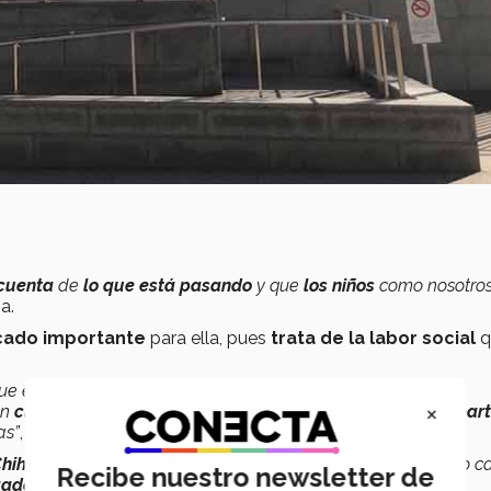
 cuenta
de
lo que está pasando
y que
los niños
como nosotro
ia.
icado importante
para ella, pues
trata de la labor social
q
ue en la
sierra de Chihuahua
están los
Tarahumaras
y son
×
an
climas extremos,
el punto del proyecto es
invitar a compart
as”
, explica.
hihuahua
y empezó a
ayudar a los más necesitados,
pero c
Recibe nuestro newsletter de
gado
a mi primo y a mí”
.