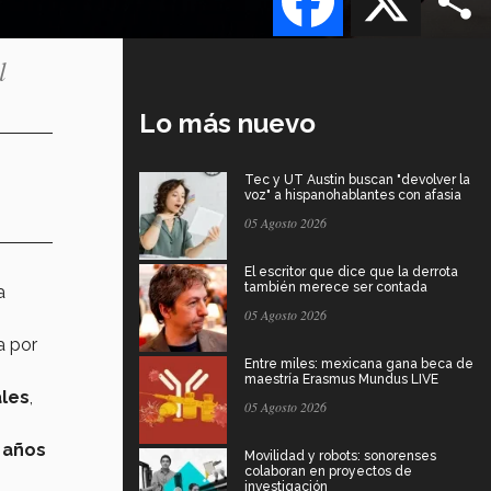
l
Lo más nuevo
Tec y UT Austin buscan "devolver la
voz" a hispanohablantes con afasia
05 Agosto 2026
El escritor que dice que la derrota
también merece ser contada
a
05 Agosto 2026
da por
Entre miles: mexicana gana beca de
maestría Erasmus Mundus LIVE
les
,
05 Agosto 2026
 años
Movilidad y robots: sonorenses
colaboran en proyectos de
investigación