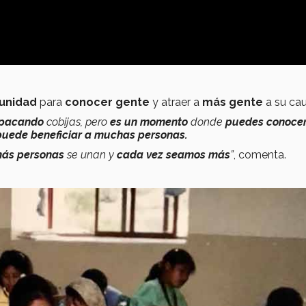
tunidad
para
conocer gente
y atraer a
más gente
a su ca
pacando
cobijas, pero
es un momento
donde
puedes conocer
puede beneficiar a muchas personas.
ás personas
se unan y
cada vez seamos más
”
, comenta.