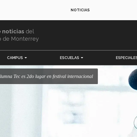
NOTICIAS
e noticias
del
o de Monterrey
CAMPUS
ESCUELAS
ESPECIALE
alumna Tec es 2do lugar en festival internacional