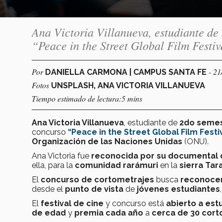
Ana Victoria Villanueva, estudiante de
“Peace in the Street Global Film Festi
Por
- 21
DANIELLA CARMONA | CAMPUS SANTA FE
Fotos
UNSPLASH, ANA VICTORIA VILLANUEVA
Tiempo estimado de lectura:5 mins
Ana Victoria Villanueva
, estudiante de
2do seme
concurso
“Peace in the Street Global Film Festi
Organización de las Naciones Unidas
(ONU).
Ana Victoria fue
reconocida por su documental 
ella, para la
comunidad rarámuri​
en la
sierra Ta
El
concurso de cortometrajes
busca
reconoce
desde el
punto de vista
de
jóvenes estudiantes
El
festival de cine
y concurso está
abierto a est
de edad
y
premia cada año
a
cerca de 30 cort