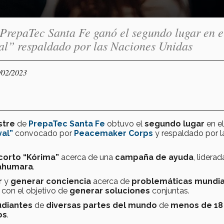
 PrepaTec Santa Fe ganó el segundo lugar en e
val” respaldado por las Naciones Unidas
/02/2023
stre
de
PrepaTec Santa Fe
obtuvo el
segundo lugar
en el
val”
convocado por
Peacemaker Corps
y respaldado por l
corto “Kórima”
acerca de una
campaña de ayuda
, lidera
rahumara
.
r
y
generar conciencia
acerca de
problemáticas mundia
, con el objetivo de
generar soluciones
conjuntas.
udiantes
de
diversas partes del mundo
de
menos de 18
os
.