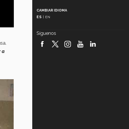
Más que un festival cultural: así es
la magia de VIBRART 2026 (video)
CAMBIAR IDIOMA
ES
|
EN
Javier Guzmán: investigación con
impacto social (video)
Síguenos
¡México, en el top del mundial de
usa.
robótica FIRST 2026! (video)
 a
Vida Tec: Pasión, disciplina y
básquetbol, con Gael Adame
(video)
¿Cómo es el Modelo Educativo
Tec? (video)
Vida Tec: Feminismo e Inteligencia
Artificial, Paola Ricaurte (video)