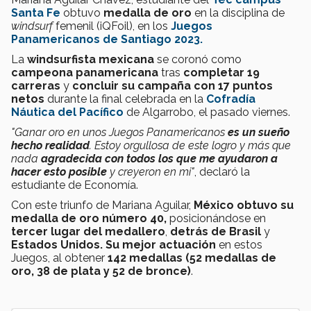
Santa Fe
obtuvo
medalla de oro
en la disciplina de
windsurf
femenil (iQFoil), en los
Juegos
Panamericanos de Santiago 2023.
La
windsurfista mexicana
se coronó como
campeona panamericana
tras
completar 19
carreras
y
concluir su campaña con 17 puntos
netos
durante la final celebrada en la
Cofradía
Náutica del Pacífico
de Algarrobo, el pasado viernes.
"Ganar oro en unos Juegos Panamericanos
es un sueño
hecho realidad
. Estoy orgullosa de este logro y más que
nada
agradecida con todos los que me ayudaron a
hacer esto posible
y creyeron en mi"
, declaró la
estudiante de Economía.
Con este triunfo de Mariana Aguilar,
México obtuvo su
medalla de oro número 40,
posicionándose en
tercer lugar del medallero
,
detrás de Brasil
y
Estados Unidos.
S
u mejor actuación
en estos
Juegos, al obtener
142 medallas (52 medallas de
oro, 38 de plata y 52 de bronce)
.