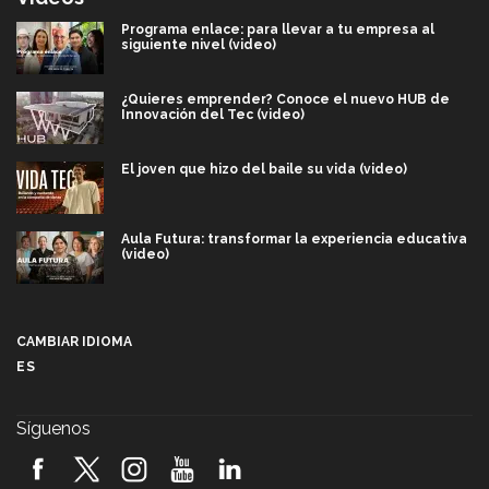
Programa enlace: para llevar a tu empresa al
siguiente nivel (video)
¿Quieres emprender? Conoce el nuevo HUB de
Innovación del Tec (video)
El joven que hizo del baile su vida (video)
Aula Futura: transformar la experiencia educativa
(video)
Más que un festival cultural: así es la magia de
VIBRART 2026 (video)
CAMBIAR IDIOMA
ES
Javier Guzmán: investigación con impacto social
(video)
Síguenos
¡México, en el top del mundial de robótica FIRST
2026! (video)