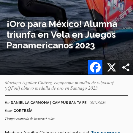
¡Oro para México! Alumna
triunfa en Vela en Juegos
Panamericanos 2023
Facebook
X
Mariana Aguilar Chávez, campeona mundial de windsurf
(iQFoil) obtuvo medalla de oro en Santiago 2023
Por
- 06/11/2023
DANIELLA CARMONA | CAMPUS SANTA FE
Fotos
CORTESÍA
Tiempo estimado de lectura:4 mins
Mariana Aguilar Chávez, estudiante del
Tec campus