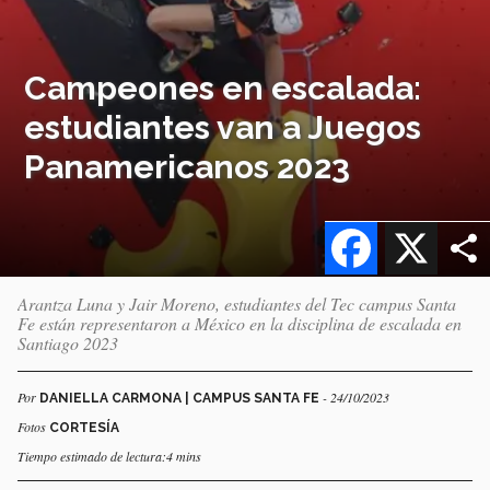
Campeones en escalada:
estudiantes van a Juegos
Panamericanos 2023
Facebook
X
Arantza Luna y Jair Moreno, estudiantes del Tec campus Santa
Fe están representaron a México en la disciplina de escalada en
Santiago 2023
Por
- 24/10/2023
DANIELLA CARMONA | CAMPUS SANTA FE
Fotos
CORTESÍA
Tiempo estimado de lectura:4 mins