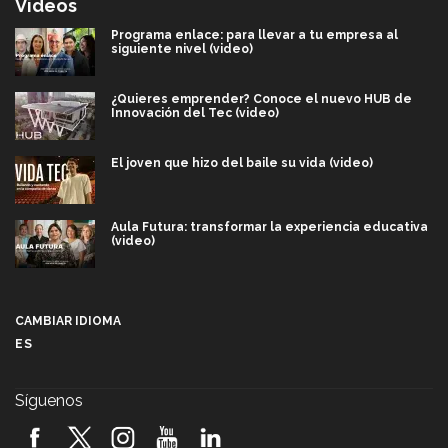
Videos
Programa enlace: para llevar a tu empresa al
siguiente nivel (video)
¿Quieres emprender? Conoce el nuevo HUB de
Innovación del Tec (video)
El joven que hizo del baile su vida (video)
Aula Futura: transformar la experiencia educativa
(video)
Más que un festival cultural: así es la magia de
VIBRART 2026 (video)
CAMBIAR IDIOMA
ES
Javier Guzmán: investigación con impacto social
(video)
Síguenos
¡México, en el top del mundial de robótica FIRST
2026! (video)