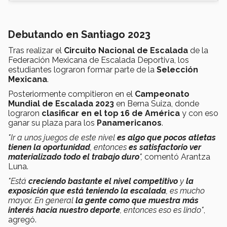
Debutando en Santiago 2023
Tras realizar el
Circuito Nacional de Escalada
de la
Federación Mexicana de Escalada Deportiva, los
estudiantes lograron formar parte de la
Selección
Mexicana
.
Posteriormente compitieron en el
Campeonato
Mundial de Escalada 2023
en Berna Suiza, donde
lograron
clasificar en el top 16 de América
y con eso
ganar su plaza para los
Panamericanos
.
"Ir a unos juegos de este nivel
es algo que pocos atletas
tienen la oportunidad
, entonces
es satisfactorio ver
materializado todo el trabajo duro
",
comentó Arantza
Luna.
"Está
creciendo bastante el nivel competitivo
y
la
exposición que está teniendo la escalada
, es mucho
mayor. En general
la gente como que muestra más
interés hacia nuestro deporte
, entonces eso es lindo"
,
agregó.