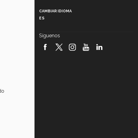
Más que un festival cultural: así es
la magia de VIBRART 2026 (video)
CAMBIAR IDIOMA
ES
Javier Guzmán: investigación con
impacto social (video)
Síguenos
¡México, en el top del mundial de
robótica FIRST 2026! (video)
Vida Tec: Pasión, disciplina y
básquetbol, con Gael Adame
(video)
¿Cómo es el Modelo Educativo
Tec? (video)
do
Vida Tec: Feminismo e Inteligencia
Artificial, Paola Ricaurte (video)