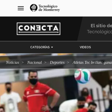
Pasar
navegación
menu
al
principal
contenido
principal
El sitio d
Tecnológic
Menu
CATEGORÍAS
VIDEOS
Comunidad
Noticias
Nacional
deportes
Atletas Tec brillan: g