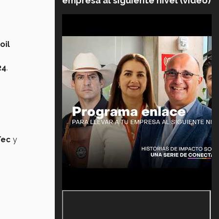
empresa al siguiente nivel (video)
oil
24
.
Tec
y