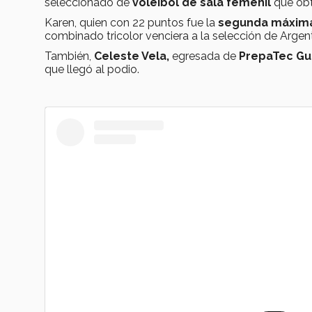
seleccionado de
voleibol de sala femenil
que obt
Karen, quien con 22 puntos fue la
segunda máxima
combinado tricolor venciera a la selección de Argent
También,
Celeste Vela,
egresada de
PrepaTec Gu
que llegó al podio.