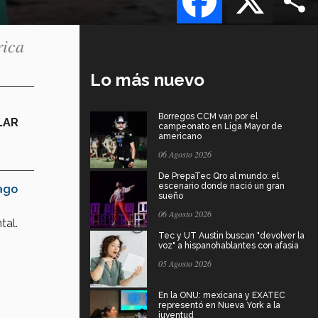
rica
Lo más nuevo
Borregos CCM van por el
LAR
campeonato en Liga Mayor de
americano
06 Agosto 2026
De PrepaTec Qro al mundo: el
escenario donde nació un gran
ago
sueño
06 Agosto 2026
tal.
Tec y UT Austin buscan "devolver la
voz" a hispanohablantes con afasia
05 Agosto 2026
En la ONU: mexicana y EXATEC
representó en Nueva York a la
juventud