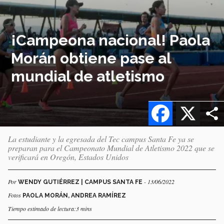
¡Campeona nacional! Paola
Morán obtiene pase al
mundial de atletismo
Facebook
X
La estudiante y la egresada del Tec campus Santa Fe ya se
preparan para el Campeonato Mundial de Atletismo 2022 que se
verificará en Oregón, Estados Unidos
Por
- 13/06/2022
WENDY GUTIÉRREZ | CAMPUS SANTA FE
Fotos
PAOLA MORÁN, ANDREA RAMÍREZ
Tiempo estimado de lectura:3 mins