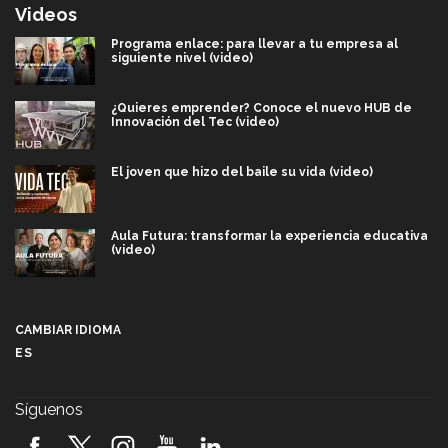
Videos
Programa enlace: para llevar a tu empresa al
siguiente nivel (video)
¿Quieres emprender? Conoce el nuevo HUB de
Innovación del Tec (video)
El joven que hizo del baile su vida (video)
Aula Futura: transformar la experiencia educativa
(video)
Más que un festival cultural: así es la magia de
VIBRART 2026 (video)
CAMBIAR IDIOMA
ES
Javier Guzmán: investigación con impacto social
(video)
Síguenos
¡México, en el top del mundial de robótica FIRST
2026! (video)