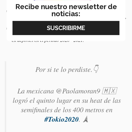
comunidad que sobresalen
por su aportación a la sociedad.
Recibe nuestro newsletter de
La revista
Forbes
la nombró
una de las
100 Mujeres más
noticias:
poderosas de México
, lista que reconocía a personal médico,
activistas o artistas con destacada trayectoria.
Nombramiento como
Embajadora de Guadalajara, Capital
Mundial del Deporte
para ser la
representante de la ciudad
en deportes en el periodo 2020 - 2021.
Por si te lo perdiste.👇
La mexicana @Paolamoran9 🇲🇽
logró el quinto lugar en su heat de las
semifinales de los 400 metros en
#Tokio2020
. 🗼