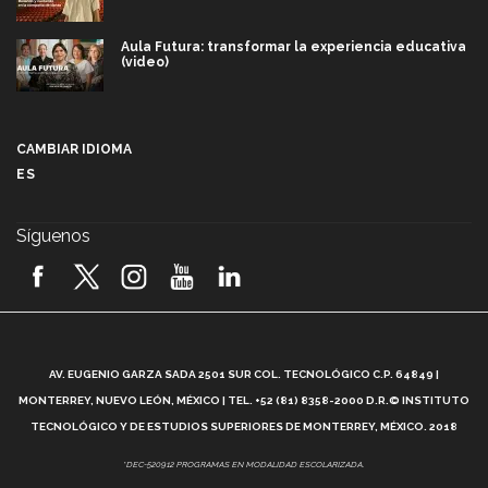
Aula Futura: transformar la experiencia educativa
(video)
Más que un festival cultural: así es la magia de
VIBRART 2026 (video)
CAMBIAR IDIOMA
ES
Javier Guzmán: investigación con impacto social
(video)
Síguenos
¡México, en el top del mundial de robótica FIRST
2026! (video)
Vida Tec: Pasión, disciplina y básquetbol, con Gael
Adame (video)
A
AV. EUGENIO GARZA SADA 2501 SUR COL. TECNOLÓGICO C.P. 64849 |
L
¿Cómo es el Modelo Educativo Tec? (video)
MONTERREY, NUEVO LEÓN, MÉXICO | TEL. +52 (81) 8358-2000 D.R.© INSTITUTO
TECNOLÓGICO Y DE ESTUDIOS SUPERIORES DE MONTERREY, MÉXICO. 2018
Vida Tec: Feminismo e Inteligencia Artificial, Paola
*DEC-520912 PROGRAMAS EN MODALIDAD ESCOLARIZADA.
Ricaurte (video)