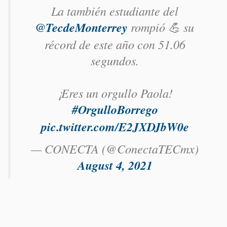
La también estudiante del
@TecdeMonterrey
rompió 💪 su
récord de este año con 51.06
segundos.
¡Eres un orgullo Paola!
#OrgulloBorrego
pic.twitter.com/E2JXDJbW0e
— CONECTA (@ConectaTECmx)
August 4, 2021