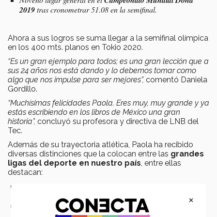
Campeonato Mundial Doha
2019
tras cronometrar 51.08 en la semifinal.
Ahora a sus logros se suma llegar a la semifinal olímpica
en los 400 mts. planos en Tokio 2020.
“Es un gran ejemplo para todos; es una gran lección que a
sus 24 años nos está dando y lo debemos tomar como
algo que nos impulse para ser mejores”,
comentó Daniela
Gordillo.
“Muchísimas felicidades Paola. Eres muy, muy grande y ya
estás escribiendo en los libros de México una gran
historia”,
concluyó su profesora y directiva de LNB del
Tec.
Además de su trayectoria atlética, Paola ha recibido
diversas distinciones que la colocan entre las
grandes
ligas del deporte en nuestro país
, entre ellas
destacan:
Premio
Estatal del Deporte
y el
Jalisco al Mérito Deportivo
2019
, en 2019 otorgado por el Gobierno de Jalisco.
×
Premio Mujer Tec 2020
en la
categoría Salud y Deporte,
reconocimiento anual que otorga el Tec a las
mujeres de su