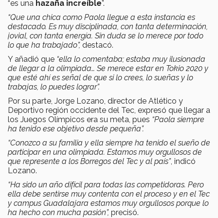
“es una
hazaña increíble
”.
“Que una chica como Paola llegue a esta instancia es
destacado. Es muy disciplinada, con tanta determinación,
jovial, con tanta energía. Sin duda se lo merece por todo
lo que ha trabajado”,
destacó.
Y añadió que
“ella lo comentaba; estaba muy ilusionada
de llegar a la olimpiada… Se merece estar en Tokio 2020 y
que esté ahí es señal de que si lo crees, lo sueñas y lo
trabajas, lo puedes lograr”.
Por su parte, Jorge Lozano, director de Atlético y
Deportivo región occidente del Tec, expresó que llegar a
los Juegos Olímpicos era su meta, pues
“Paola siempre
ha tenido ese objetivo desde pequeña”.
“Conozco a su familia y ella siempre ha tenido el sueño de
participar en una olimpiada. Estamos muy orgullosos de
que represente a los Borregos del Tec y al país”
, indicó
Lozano.
“Ha sido un año difícil para todas las competidoras. Pero
ella debe sentirse muy contenta con el proceso y en el Tec
y campus Guadalajara estamos muy orgullosos porque lo
ha hecho con mucha pasión”,
precisó.