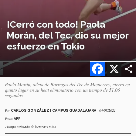
¡Cerró con todo! Paola
Morán, del Tec, dio su mejor
esfuerzo en Tokio
Facebook
X
Paola Morán, atleta de Borregos del Tec de Monterrey, cierra en
quinto lugar en su heat eliminatorio con un tiempo de 51.06
segundos
Por
- 04/08/2021
CARLOS GONZÁLEZ | CAMPUS GUADALAJARA
Fotos
AFP
Tiempo estimado de lectura:5 mins