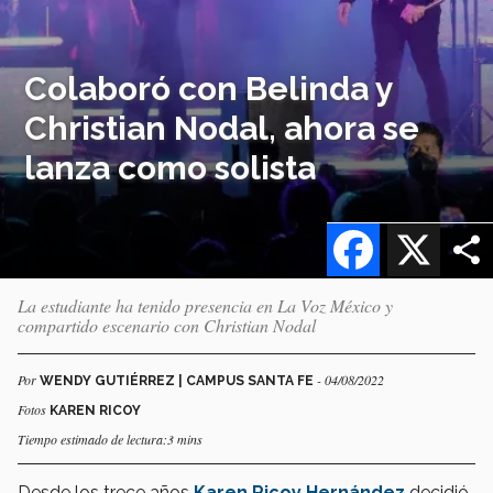
Colaboró con Belinda y
Christian Nodal, ahora se
lanza como solista
Facebook
X
La estudiante ha tenido presencia en La Voz México y
compartido escenario con Christian Nodal
Por
- 04/08/2022
WENDY GUTIÉRREZ | CAMPUS SANTA FE
Fotos
KAREN RICOY
Tiempo estimado de lectura:3 mins
Desde los trece años
Karen Ricoy Hernández
decidió