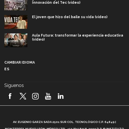
Innovación del Tec (video)
El joven que hizo del baile su vida (video)
Aula Futura: transformar la experiencia educativa
(video)
Más que un festival cultural: así es la magia de
VIBRART 2026 (video)
CAMBIAR IDIOMA
ES
Javier Guzmán: investigación con impacto social
(video)
Síguenos
¡México, en el top del mundial de robótica FIRST
2026! (video)
Vida Tec: Pasión, disciplina y básquetbol, con Gael
Adame (video)
A
AV. EUGENIO GARZA SADA 2501 SUR COL. TECNOLÓGICO C.P. 64849 |
L
¿Cómo es el Modelo Educativo Tec? (video)
MONTERREY, NUEVO LEÓN, MÉXICO | TEL. +52 (81) 8358-2000 D.R.© INSTITUTO