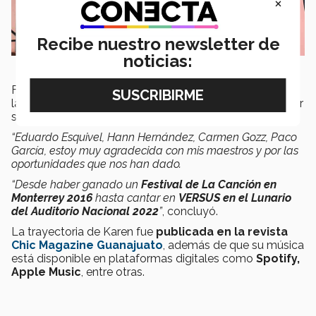
×
Recibe nuestro newsletter de
noticias:
Finalmente Karen expresó su agradecimiento a todas
las
figuras musicales
que le han ayudado a desarrollar
su talento.
“Eduardo Esquivel, Hann Hernández, Carmen Gozz, Paco
García, estoy muy agradecida con mis maestros y por las
oportunidades que nos han dado.
“Desde haber ganado un
Festival de La Canción en
Monterrey 2016
hasta cantar en
VERSUS en el Lunario
del Auditorio Nacional 2022
”
, concluyó.
La trayectoria de Karen fue
publicada en la revista
Chic Magazine Guanajuato
, además de que su música
está disponible en plataformas digitales como
Spotify,
Apple Music
, entre otras.