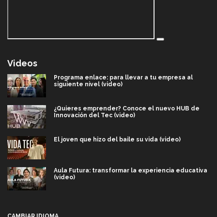
Videos
Programa enlace: para llevar a tu empresa al
siguiente nivel (video)
¿Quieres emprender? Conoce el nuevo HUB de
Innovación del Tec (video)
El joven que hizo del baile su vida (video)
Aula Futura: transformar la experiencia educativa
(video)
Más que un festival cultural: así es la magia de
VIBRART 2026 (video)
CAMBIAR IDIOMA