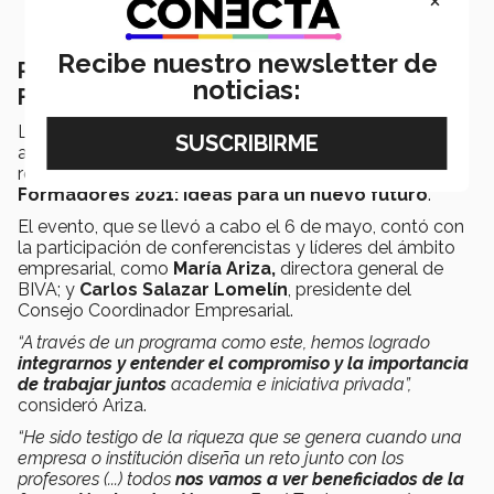
Recibe nuestro newsletter de
Realizan encuentro virtual de Socios
noticias:
Formadores
Líderes de organizaciones socio formadoras,
académicos y directivos del Tec de Monterrey se
reunieron de manera virtual en el
Summit de Socios
Formadores 2021: Ideas para un nuevo futuro
.
El evento, que se llevó a cabo el 6 de mayo, contó con
la participación de conferencistas y líderes del ámbito
empresarial, como
María Ariza,
directora general de
BIVA; y
Carlos Salazar Lomelín
, presidente del
Consejo Coordinador Empresarial.
“A través de un programa como este, hemos logrado
integrarnos y entender el compromiso y la importancia
de trabajar juntos
academia e iniciativa privada”,
consideró Ariza.
“He sido testigo de la riqueza que se genera cuando una
empresa o institución diseña un reto junto con los
profesores (...) todos
nos vamos a ver beneficiados de la