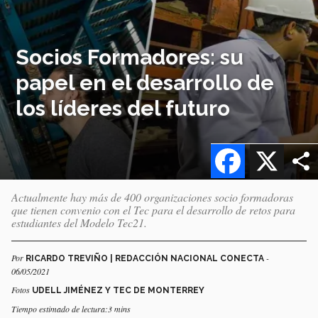
Socios Formadores: su
papel en el desarrollo de
los líderes del futuro
Facebook
X
Actualmente hay más de 400 organizaciones socio formadoras
que tienen convenio con el Tec para el desarrollo de retos para
estudiantes del Modelo Tec21.
Por
-
RICARDO TREVIÑO | REDACCIÓN NACIONAL CONECTA
06/05/2021
Fotos
UDELL JIMÉNEZ Y TEC DE MONTERREY
Tiempo estimado de lectura:3 mins