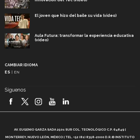
Innovación del Tec (video)
El joven que hizo del baile su vida (video)
Aula Futura: transformar la experiencia educativa
(video)
Más que un festival cultural: así es la magia de
VIBRART 2026 (video)
CAMBIAR IDIOMA
ES
|
EN
Javier Guzmán: investigación con impacto social
(video)
Síguenos
¡México, en el top del mundial de robótica FIRST
2026! (video)
Vida Tec: Pasión, disciplina y básquetbol, con Gael
Adame (video)
A
AV. EUGENIO GARZA SADA 2501 SUR COL. TECNOLÓGICO C.P. 64849 |
L
¿Cómo es el Modelo Educativo Tec? (video)
MONTERREY, NUEVO LEÓN, MÉXICO | TEL. +52 (81) 8358-2000 D.R.© INSTITUTO