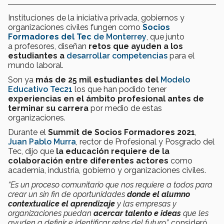
Instituciones de la iniciativa privada, gobiernos y
organizaciones civiles fungen como
Socios
Formadores del Tec
de Monterrey
, que junto
a profesores, diseñan
retos que ayuden a los
estudiantes a
desarrollar competencias
para el
mundo laboral.
Son ya
más de 25 mil estudiantes del
Modelo
Educativo Tec21
los que han podido tener
experiencias en el ámbito profesional antes de
terminar su carrera
por medio de estas
organizaciones.
Durante el
Summit de Socios Formadores 2021
,
Juan Pablo Murra
, rector de Profesional y Posgrado del
Tec, dijo que
la educación requiere de la
colaboración entre diferentes actores
como
academia, industria, gobierno y organizaciones civiles.
“Es un proceso comunitario que nos requiere a todos para
crear un sin fin de oportunidades
donde el alumno
contextualice el aprendizaje
y las empresas y
organizaciones puedan
acercar talento e ideas
que les
ayuden a definir e identificar retos del futuro”,
consideró.