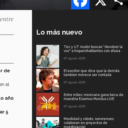
entre
Lo más nuevo
Tec y UT Austin buscan "devolver la
voz" a hispanohablantes con afasia
05 Agosto 2026
or de
El escritor que dice que la derrota
también merece ser contada
05 Agosto 2026
en el
Entre miles: mexicana gana beca de
to año
maestría Erasmus Mundus LIVE
05 Agosto 2026
ar 5
Movilidad y robots: sonorenses
colaboran en proyectos de
investigación