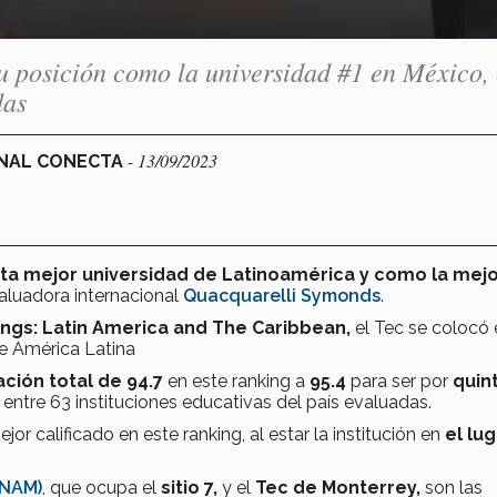
u posición como la universidad #1 en México, 
das
- 13/09/2023
ONAL CONECTA
ta mejor universidad de Latinoamérica y como la mej
valuadora internacional
Quacquarelli Symonds
.
ings: Latin America and The Caribbean,
el Tec se colocó 
e América Latina
cación total de 94.7
en este ranking a
95.4
para ser por
quin
,
entre 63 instituciones educativas del país evaluadas.
jor calificado en este ranking, al estar la institución en
el lug
UNAM)
, que ocupa el
sitio 7,
y el
Tec de Monterrey,
son las