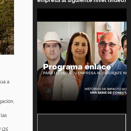
empresa al siguiente nivel (video)
lúa a
gación,
 las
l QS