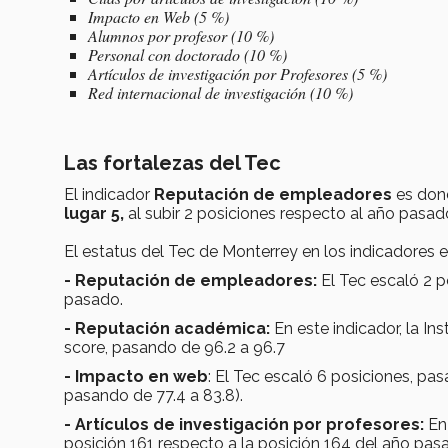
Impacto en Web (5 %)
Alumnos por profesor (10 %)
Personal con doctorado (10 %)
Artículos de investigación por Profesores (5 %)
Red internacional de investigación (10 %)
Las fortalezas del Tec
El indicador
Reputación de empleadores
es don
lugar 5,
al subir 2 posiciones respecto al año pasad
El estatus del Tec de Monterrey en los indicadores es
- Reputación de empleadores:
El Tec escaló 2 p
pasado.
- Reputación académica:
En este indicador, la I
score, pasando de 96.2 a 96.7
- Impacto en web
: El Tec escaló 6 posiciones, pa
pasando de 77.4 a 83.8).
- Artículos de investigación por profesores:
En 
posición 161 respecto a la posición 164 del año pas