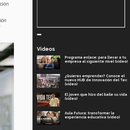
ción
ción
o
Videos
Programa enlace: para llevar a tu
empresa al siguiente nivel (video)
¿Quieres emprender? Conoce el
nuevo HUB de Innovación del Tec
(video)
El joven que hizo del baile su vida
(video)
Aula Futura: transformar la
experiencia educativa (video)