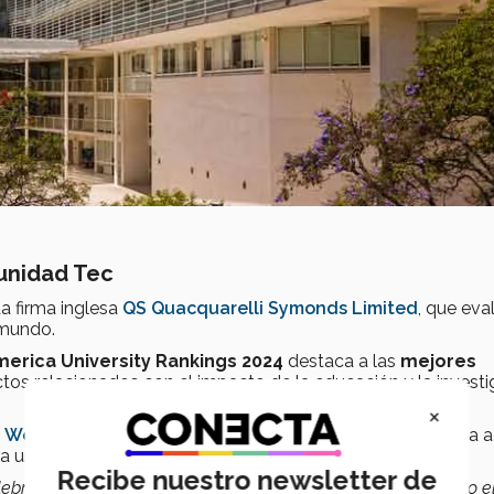
unidad Tec
a firma inglesa
QS Quacquarelli Symonds Limited
, que eva
 mundo.
merica University Rankings 2024
destaca a las
mejores
ctos relacionados con el impacto de la educación y la investi
×
 World University Ranking (WUR
)
, pues ha sido adaptada a
 para una comparación más profunda.
Recibe nuestro newsletter de
lebrar sus 80 años y refrendar posiciones en un ranking como e