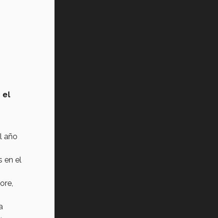
 el
l año
 en el
ore,
a
.