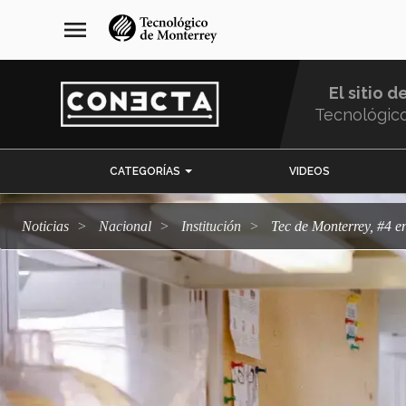
Pasar
navegación
menu
al
principal
contenido
principal
El sitio d
Tecnológic
Menu
CATEGORÍAS
VIDEOS
Comunidad
Noticias
Nacional
Institución
Tec de Monterrey, #4 