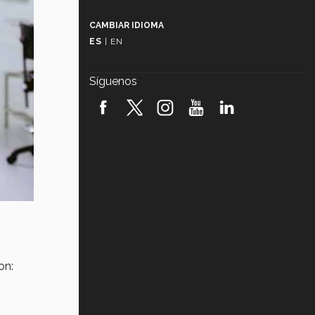
Más que un festival cultural: así es
la magia de VIBRART 2026 (video)
CAMBIAR IDIOMA
ES
|
EN
Javier Guzmán: investigación con
impacto social (video)
Síguenos
¡México, en el top del mundial de
robótica FIRST 2026! (video)
Vida Tec: Pasión, disciplina y
básquetbol, con Gael Adame
(video)
¿Cómo es el Modelo Educativo
Tec? (video)
Vida Tec: Feminismo e Inteligencia
Artificial, Paola Ricaurte (video)
on: