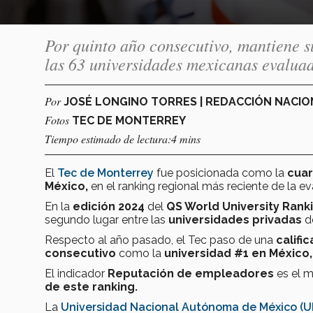
Por quinto año consecutivo, mantiene s
las 63 universidades mexicanas evalua
Por
JOSÉ LONGINO TORRES | REDACCIÓN NACI
Fotos
TEC DE MONTERREY
Tiempo estimado de lectura:4 mins
El
Tec de Monterrey
fue posicionada como
la
cuar
México,
en el ranking regional más reciente de la e
En la
edición 2024
del
QS World University Rank
segundo lugar entre las
universidades privadas
d
Respecto al año pasado, el Tec paso de una
califi
consecutivo
como la
universidad #1 en México
El indicador
Reputación de empleadores
es el me
de este ranking.
La
Universidad Nacional Autónoma de México (