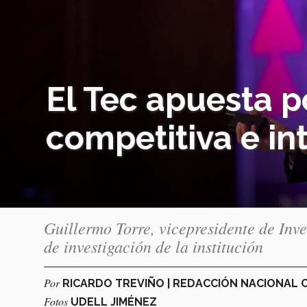
El Tec apuesta p
competitiva e in
Guillermo Torre, vicepresidente de Inv
de investigación de la institución
Por
RICARDO TREVIÑO | REDACCIÓN NACIONAL
Fotos
UDELL JIMÉNEZ