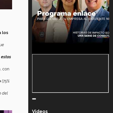
a los
que
 estos
o
, con
o
(75%
o del
Videos