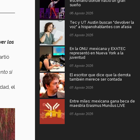
escenario donde nació un gran
sueño
06 Agosto 2026
Tec y UT Austin buscan "devolver la
voz" a hispanohablantes con afasia
05 Agosto 2026
er los
En la ONU: mexicana y EXATEC
representó en Nueva York a la
rtió
juventud
05 Agosto 2026
nto si
El escritor que dice que la derrota
también merece ser contada
dad, el
05 Agosto 2026
Entre miles: mexicana gana beca de
maestría Erasmus Mundus LIVE
05 Agosto 2026