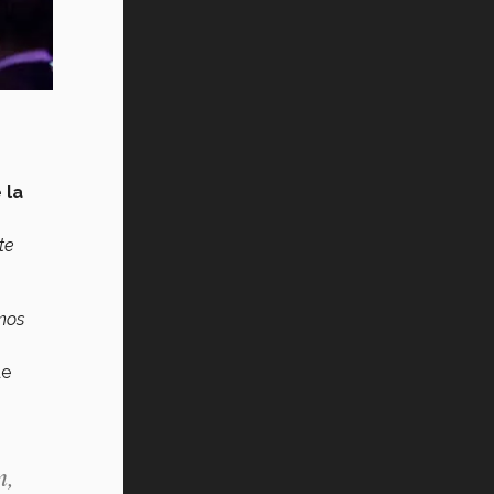
Vida Tec: Pasión, disciplina y
básquetbol, con Gael Adame
(video)
¿Cómo es el Modelo Educativo
Tec? (video)
Vida Tec: Feminismo e Inteligencia
Artificial, Paola Ricaurte (video)
 la
te
mos
de
n,