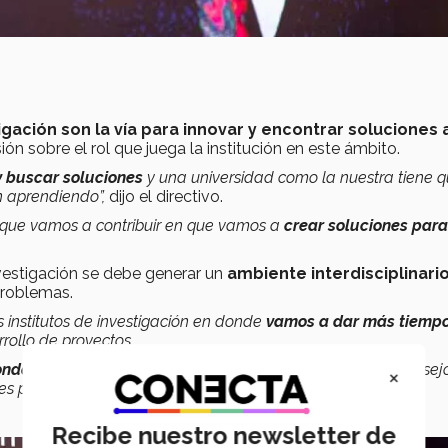
gación son la vía para innovar y encontrar soluciones 
ión sobre el rol que juega la institución en este ámbito.
y buscar soluciones
y una universidad como la nuestra tiene 
n aprendiendo”,
dijo el directivo.
e que vamos a contribuir en que vamos a
crear soluciones para
investigación se debe generar un
ambiente interdisciplinari
problemas.
 institutos de investigación en donde
vamos a dar más tiemp
rollo de proyectos.
ndos importante para destinarlos a investigación
. El Consej
×
res precisos para
crear un ‘mini Conacyt’ interno
”,
añadió.
Recibe nuestro newsletter de