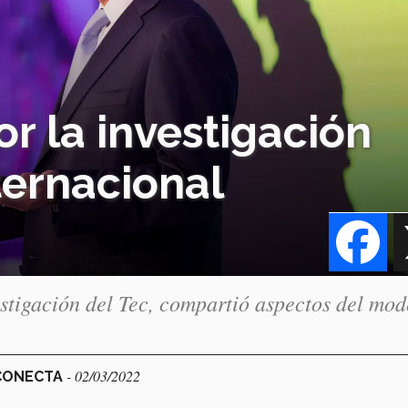
or la investigación
ternacional
Fa
estigación del Tec, compartió aspectos del mod
- 02/03/2022
 CONECTA