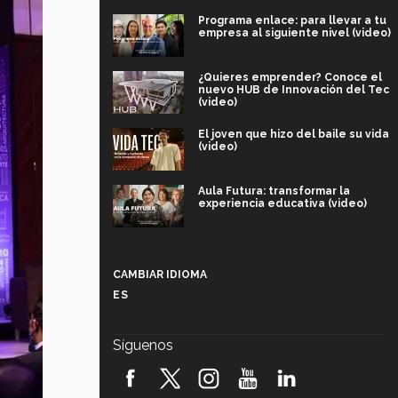
Programa enlace: para llevar a tu
empresa al siguiente nivel (video)
¿Quieres emprender? Conoce el
nuevo HUB de Innovación del Tec
(video)
El joven que hizo del baile su vida
(video)
Aula Futura: transformar la
experiencia educativa (video)
Más que un festival cultural: así es
la magia de VIBRART 2026 (video)
CAMBIAR IDIOMA
ES
Javier Guzmán: investigación con
impacto social (video)
Síguenos
¡México, en el top del mundial de
robótica FIRST 2026! (video)