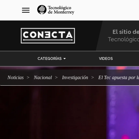
Pasar
navegación
menu
al
principal
contenido
principal
El sitio d
Tecnológic
Menu
CATEGORÍAS
VIDEOS
Comunidad
Noticias
Nacional
Investigación
El Tec apuesta por 