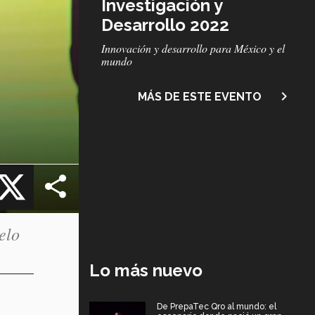
Investigación y
Desarrollo 2022
Subtítulo
Innovación y desarrollo para México y el
mundo
navigate_next
MÁS DE ESTE EVENTO
cebook
X
elo
Lo más nuevo
De PrepaTec Qro al mundo: el