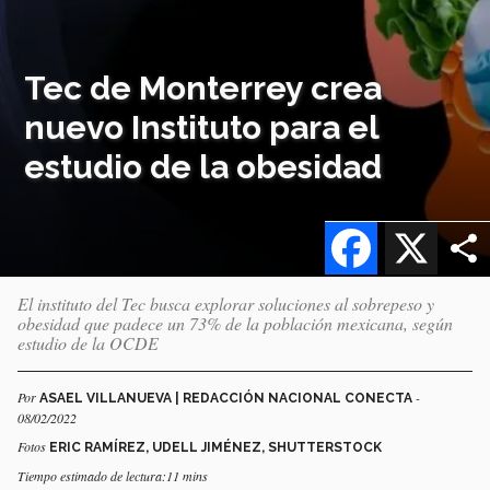
Tec de Monterrey crea
nuevo Instituto para el
estudio de la obesidad
Facebook
X
El instituto del Tec busca explorar soluciones al sobrepeso y
obesidad que padece un 73% de la población mexicana, según
estudio de la OCDE
Por
-
ASAEL VILLANUEVA | REDACCIÓN NACIONAL CONECTA
08/02/2022
Fotos
ERIC RAMÍREZ, UDELL JIMÉNEZ, SHUTTERSTOCK
Tiempo estimado de lectura:11 mins