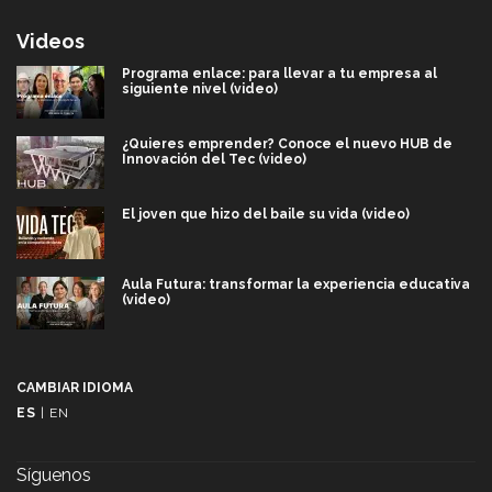
Videos
Programa enlace: para llevar a tu empresa al
siguiente nivel (video)
¿Quieres emprender? Conoce el nuevo HUB de
Innovación del Tec (video)
El joven que hizo del baile su vida (video)
Aula Futura: transformar la experiencia educativa
(video)
Más que un festival cultural: así es la magia de
VIBRART 2026 (video)
CAMBIAR IDIOMA
ES
|
EN
Javier Guzmán: investigación con impacto social
(video)
Síguenos