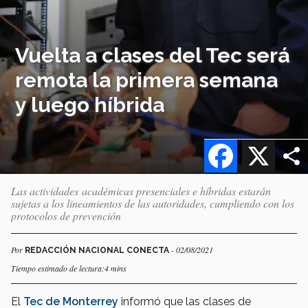
Vuelta a clases del Tec será
remota la primera semana
y luego híbrida
Facebook
X
Las actividades académicas presenciales e híbridas estarán
sujetas a los lineamientos de las autoridades, cumpliendo con los
protocolos de prevención
Por
- 02/08/2021
REDACCIÓN NACIONAL CONECTA
Tiempo estimado de lectura:4 mins
El
Tec de Monterrey
informó que las clases de