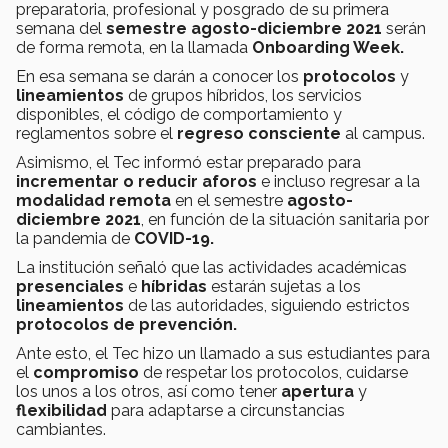
preparatoria, profesional y posgrado de su primera
semana del
semestre agosto-diciembre 2021
serán
de forma remota, en la llamada
Onboarding Week.
En esa semana se darán a
conocer los
protocolos
y
lineamientos
de grupos híbridos, los servicios
disponibles, el código de comportamiento y
reglamentos sobre el
regreso consciente
al campus.
Asimismo, el Tec informó estar preparado para
incrementar o reducir aforos
e incluso regresar a la
modalidad remota
en el semestre
agosto-
diciembre 2021
, en función de la situación sanitaria por
la pandemia de
COVID-19.
La institución señaló que las actividades académicas
presenciales
e
híbridas
estarán sujetas a los
lineamientos
de las autoridades, siguiendo estrictos
protocolos de prevención.
Ante esto, el Tec hizo un llamado a sus estudiantes para
el
compromiso
de respetar los protocolos, cuidarse
los unos a los otros, así como tener
apertura
y
flexibilidad
para adaptarse a circunstancias
cambiantes.