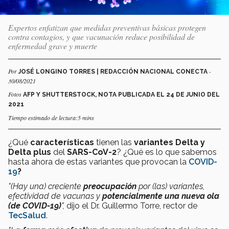
Expertos enfatizan que medidas preventivas básicas protegen
contra contagios, y que vacunación reduce posibilidad de
enfermedad grave y muerte
Por
-
JOSÉ LONGINO TORRES | REDACCIÓN NACIONAL CONECTA
30/08/2021
Fotos
AFP Y SHUTTERSTOCK, NOTA PUBLICADA EL 24 DE JUNIO DEL
2021
Tiempo estimado de lectura:5 mins
¿Qué
características
tienen las
variantes Delta y
Delta plus
del
SARS-CoV-2
? ¿Qué es lo que sabemos
hasta ahora de estas variantes que provocan la
COVID-
19
?
"(Hay una) creciente
preocupación
por (las) variantes,
efectividad de vacunas y
potencialmente una nueva ola
(de COVID-19)
",
dijo el Dr. Guillermo Torre, rector de
TecSalud
.