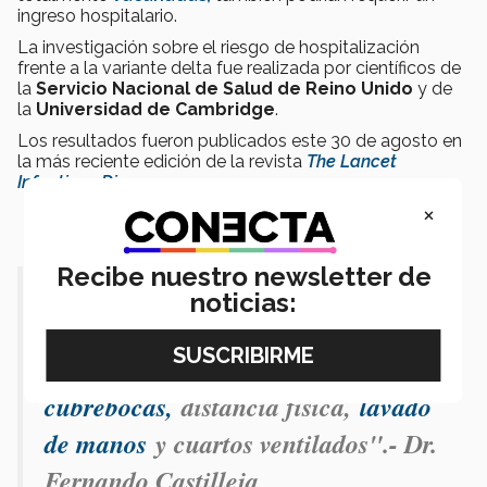
ingreso hospitalario.
La investigación sobre el riesgo de hospitalización
frente a la variante delta fue realizada por científicos de
la
Servicio Nacional de Salud de Reino Unido
y de
la
Universidad de Cambridge
.
Los resultados fueron publicados este 30 de agosto en
la más reciente edición de la revista
The Lancet
Infectious Diseases
.
×
Recibe nuestro newsletter de
"Todas las variables son susceptibles
noticias:
a las medidas de prevención
primaria:
uso de
cubrebocas,
distancia física,
lavado
de manos
y cuartos ventilados".- Dr.
Fernando Castilleja