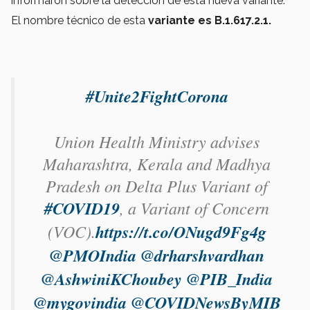
informaron sobre la detección de esta nueva variante.
El nombre técnico de esta
variante es B.1.617.2.1.
#Unite2FightCorona
Union Health Ministry advises
Maharashtra, Kerala and Madhya
Pradesh on Delta Plus Variant of
#COVID19
, a Variant of Concern
(VOC).
https://t.co/ONugd9Fg4g
@PMOIndia
@drharshvardhan
@AshwiniKChoubey
@PIB_India
@mygovindia
@COVIDNewsByMIB