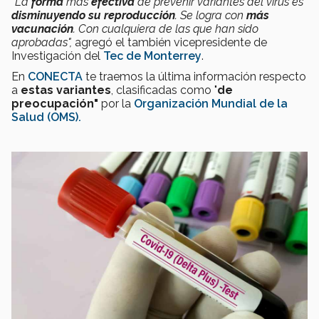
"La
forma
más
efectiva
de prevenir variantes del virus es
disminuyendo su reproducción
. Se logra con
más
vacunación
. Con cualquiera de las que han sido
aprobadas",
agregó el también vicepresidente de
Investigación del
Tec de Monterrey
.
En
CONECTA
te traemos la última información respecto
a
estas variantes
, clasificadas como "
de
preocupación"
por la
Organización Mundial de la
Salud (OMS).