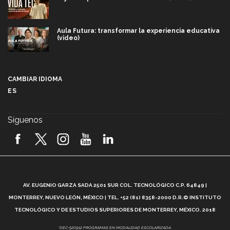
Aula Futura: transformar la experiencia educativa
(video)
Más que un festival cultural: así es la magia de
VIBRART 2026 (video)
CAMBIAR IDIOMA
ES
Javier Guzmán: investigación con impacto social
(video)
Síguenos
¡México, en el top del mundial de robótica FIRST
2026! (video)
Vida Tec: Pasión, disciplina y básquetbol, con Gael
Adame (video)
A
AV. EUGENIO GARZA SADA 2501 SUR COL. TECNOLÓGICO C.P. 64849 |
L
¿Cómo es el Modelo Educativo Tec? (video)
MONTERREY, NUEVO LEÓN, MÉXICO | TEL. +52 (81) 8358-2000 D.R.© INSTITUTO
TECNOLÓGICO Y DE ESTUDIOS SUPERIORES DE MONTERREY, MÉXICO. 2018
Vida Tec: Feminismo e Inteligencia Artificial, Paola
*DEC-520912 PROGRAMAS EN MODALIDAD ESCOLARIZADA.