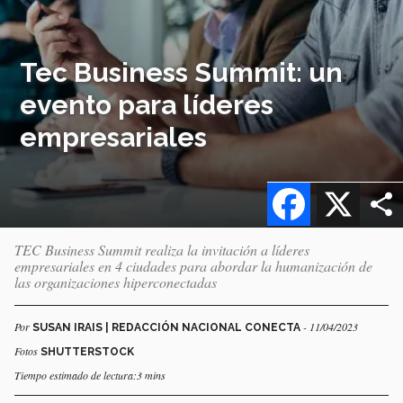
Tec Business Summit: un
evento para líderes
empresariales
Facebook
X
TEC Business Summit realiza la invitación a líderes
empresariales en 4 ciudades para abordar la humanización de
las organizaciones hiperconectadas
Por
- 11/04/2023
SUSAN IRAIS | REDACCIÓN NACIONAL CONECTA
Fotos
SHUTTERSTOCK
Tiempo estimado de lectura:3 mins