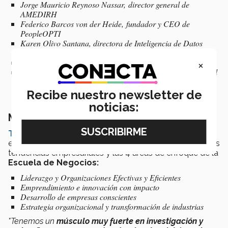
Jorge Mauricio Reynoso Nassar, director general de
AMEDIRH
Federico Barcos von der Heide, fundador y CEO de
PeopleOPTI
Karen Olivo Santana, directora de Inteligencia de Datos
Movilidad en Grupo Elektra
Fernando Espinosa, CEO de Arena Analytics
×
Francisco Luna, Country Manager de México en Worldpanel
by Kantar}
Recibe nuestro newsletter de
noticias:
Más Tec Business Summit en el futuro
Tec Business Summit
será un evento anual y en cada
edición se hablará de un nuevo tema de acuerdo con las
tendencias empresariales y las 4 áreas de enfoque de la
Escuela de Negocios:
Liderazgo y Organizaciones Efectivas y Eficientes
Emprendimiento e innovación con impacto
Desarrollo de empresas conscientes
Estrategia organizacional y transformación de industrias
"Tenemos un
músculo muy fuerte en investigación y