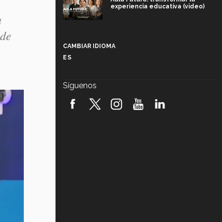
experiencia educativa (video)
a
 de
Más que un festival cultural: así es
la magia de VIBRART 2026 (video)
CAMBIAR IDIOMA
ES
Javier Guzmán: investigación con
impacto social (video)
Síguenos
¡México, en el top del mundial de
robótica FIRST 2026! (video)
Vida Tec: Pasión, disciplina y
básquetbol, con Gael Adame
(video)
¿Cómo es el Modelo Educativo
Tec? (video)
Vida Tec: Feminismo e Inteligencia
Artificial, Paola Ricaurte (video)