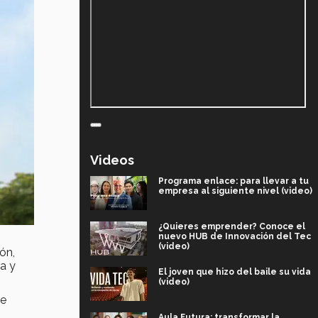
Videos
Programa enlace: para llevar a tu
empresa al siguiente nivel (video)
¿Quieres emprender? Conoce el
nuevo HUB de Innovación del Tec
(video)
ón,
a y
El joven que hizo del baile su vida
(video)
de
Aula Futura: transformar la