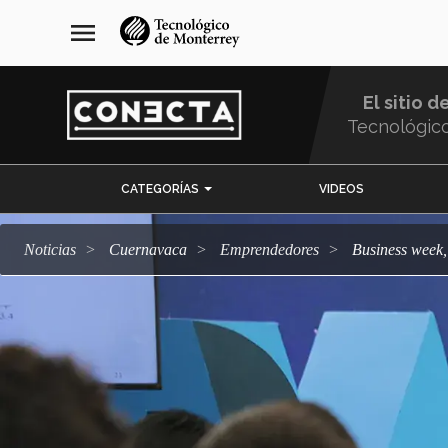
Pasar
navegación
menu
al
principal
contenido
principal
El sitio d
Tecnológic
Menu
CATEGORÍAS
VIDEOS
Comunidad
Noticias
Cuernavaca
emprendedores
Business wee