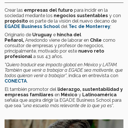
Crear las
empresas del futuro
para incidir en la
sociedad mediante los
negocios sustentables
y con
propósito
es parte de la visión del nuevo decano de
EGADE Business School
del
Tec de Monterrey
;
Originario de
Uruguay
e
hincha del
Peñarol,
Arredondo viene de laborar en
C
hile
como
consultor de empresas y profesor de negocios,
principalmente, motivado por este
nuevo reto
profesional
a sus 43 años.
"Quiero traducir ese impacto global en México y LATAM.
También que venir a trabajar a EGADE sea motivante, que
todos quieran venir a trabajar”
, indica en entrevista con
CONECTA
.
El también promotor del
liderazgo, sustentabilidad y
empresas familiares
en
México
y
Latinoamérica
señala que aspira dirigir la EGADE Business School para
que
sea
"una escuela más relevante de lo que ya es"
.