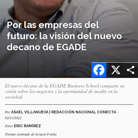
Por las empresas del
futuro: la visión del nuevo
decano de EGADE
Facebook
X
El nuevo decano de la EGADE Business School comparte su
visión sobre los negocios y la oportunidad de incidir en la
sociedad.
Por
-
ASAEL VILLANUEVA | REDACCIÓN NACIONAL CONECTA
02/11/2022
Fotos
ERIC RAMÍREZ
Tiempo estimado de lectura:8 mins