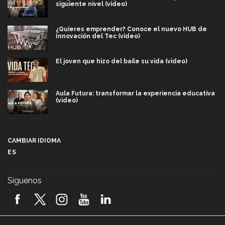
siguiente nivel (video)
¿Quieres emprender? Conoce el nuevo HUB de
Innovación del Tec (video)
El joven que hizo del baile su vida (video)
Aula Futura: transformar la experiencia educativa
(video)
Más que un festival cultural: así es la magia de
VIBRART 2026 (video)
CAMBIAR IDIOMA
ES
Javier Guzmán: investigación con impacto social
(video)
Síguenos
¡México, en el top del mundial de robótica FIRST
2026! (video)
Vida Tec: Pasión, disciplina y básquetbol, con Gael