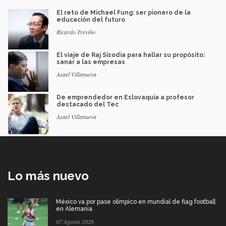
El reto de Michael Fung: ser pionero de la
educación del futuro
Ricardo Treviño
El viaje de Raj Sisodia para hallar su propósito:
sanar a las empresas
Asael Villanueva
De emprendedor en Eslovaquia a profesor
destacado del Tec
Asael Villanueva
Lo más nuevo
México va por pase olímpico en mundial de flag football
en Alemania
07 Agosto 2026