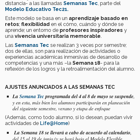
distancia- a las llamadas
Semanas Tec
, parte del
Modelo Educativo Tec21.
Este modelo se basa en un
aprendizaje basado en
retos
;
flexibilidad
en el cómo, cuándo y dónde se
aprende; un entorno de
profesores inspiradores
y
una
vivencia universitaria memorable
.
Las
Semanas Tec
se realizan 3 veces por semestre;
dos de ellas, son para realización de actividades o
experiencias académicas inmersivas de desarrollo de
competencias y una más –la
Semana 18
- para la
reflexión de los logros y la retroalimentación del alumno.
AJUSTES ANUNCIADOS A LAS SEMANAS TEC
La
Semana Tec
programada del 4 al 8 de mayo se suspende
,
y en esta, más bien los alumnos participarán en planeación
del siguiente semestre, verano y etapa de enfoque
(Además, como todo alumno, si lo desean, puedan vivir
actividades de
Life@Home
)
La Semana 18 se llevará a cabo de acuerdo al calendario
,
del 15 al 19 de junio (y se hará bajo el Modelo Flexible