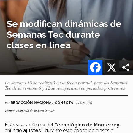
Se modifican dinámicas de
Semanas Tec durante
clases en línea
Facebook
X
La Semana 18 se realizará en la fecha normal, pero las Semanas
Tec de la semana 6 y 12 se recuperarán en periodos posteriores
Por
- 27/04/2020
REDACCIÓN NACIONAL CONECTA
Tiempo estimado de lectura:2 mins
El área académica del
Tecnológico de Monterrey
anunció
ajustes
–durante esta época de clases a