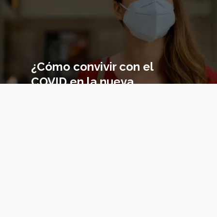
¿Cómo convivir con el
COVID en la nueva
normalidad?
magen
incipal