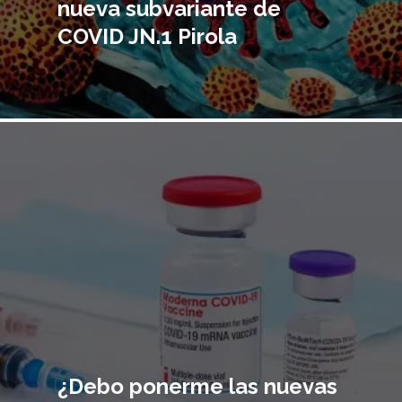
nueva subvariante de
COVID JN.1 Pirola
Imagen
principal
¿Debo ponerme las nuevas