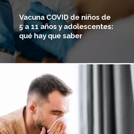
Vacuna COVID de niños de
5 a 11 años y adolescentes:
qué hay que saber
magen
incipal