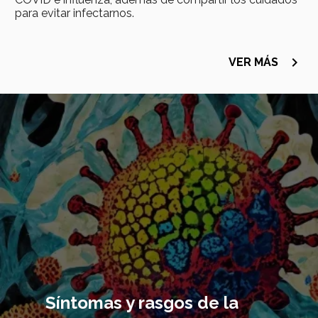
para evitar infectarnos.
navigate_next
VER MÁS
Imagen
principal
Síntomas y rasgos de la