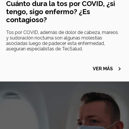
Cuánto dura la tos por COVID, ¿si
tengo, sigo enfermo? ¿Es
contagioso?
Tos por COVID, además de dolor de cabeza, mareos
y sudoración nocturna son algunas molestias
asociadas luego de padecer esta enfermedad,
aseguran especialistas de TecSalud.
navigate_next
VER MÁS
Imagen
principal