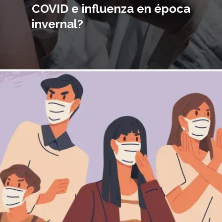
COVID e influenza en época
invernal?
magen
incipal