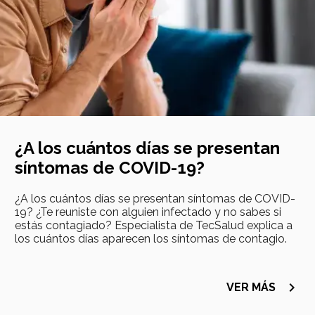
¿A los cuántos días se presentan
síntomas de COVID-19?
¿A los cuántos días se presentan síntomas de COVID-
19? ¿Te reuniste con alguien infectado y no sabes si
estás contagiado? Especialista de TecSalud explica a
los cuántos días aparecen los síntomas de contagio.
navigate_next
VER MÁS