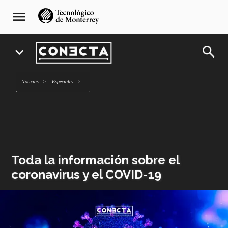
Pasar
navegación
menu
al
principal
contenido
principal
search
expand_more
Noticias
Especiales
Toda la información sobre el
coronavirus y el COVID-19
Imagen
o
logo