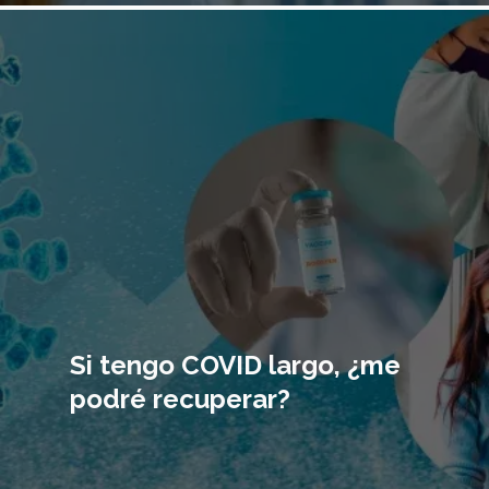
Imagen
principal
Si tengo COVID largo, ¿me
podré recuperar?