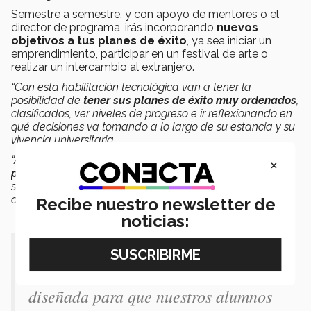
Semestre a semestre, y con apoyo de mentores o el
director de programa, irás incorporando
nuevos
objetivos a tus planes de éxito
, ya sea iniciar un
emprendimiento, participar en un festival de arte o
realizar un intercambio al extranjero.
“Con esta habilitación tecnológica van a tener la
posibilidad de
tener sus planes de éxito muy ordenados
,
clasificados, ver niveles de progreso e ir reflexionando en
qué decisiones va tomando a lo largo de su estancia y su
vivencia universitaria.
“Al mismo tiempo ir viendo cuáles son sus
gustos y
×
preferencias
, y cómo conecta con otros estudiantes y
sobre todo que pueda tener una relación muy personal
con su mentor de éxito estudiantil”,
explicó.
Recibe nuestro newsletter de
noticias:
"miVidaTec es la primera plataforma
tecnológica que está pensada y
diseñada para que nuestros alumnos