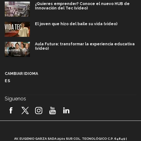
¿Quieres emprender? Conoce el nuevo HUB de
Innovación del Tec (video)
El joven que hizo del baile su vida (video)
Aula Futura: transformar la experiencia educativa
(video)
Más que un festival cultural: así es la magia de
VIBRART 2026 (video)
CAMBIAR IDIOMA
ES
Javier Guzmán: investigación con impacto social
(video)
Síguenos
¡México, en el top del mundial de robótica FIRST
2026! (video)
Vida Tec: Pasión, disciplina y básquetbol, con Gael
Adame (video)
A
AV. EUGENIO GARZA SADA 2501 SUR COL. TECNOLÓGICO C.P. 64849 |