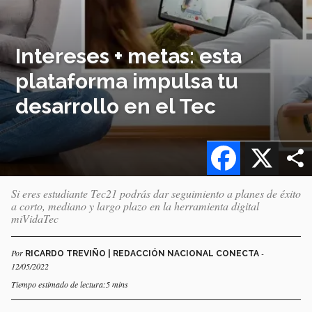
Intereses + metas: esta
plataforma impulsa tu
desarrollo en el Tec
Facebook
X
Si eres estudiante Tec21 podrás dar seguimiento a planes de éxito
a corto, mediano y largo plazo en la herramienta digital
miVidaTec
Por
-
RICARDO TREVIÑO | REDACCIÓN NACIONAL CONECTA
12/05/2022
Tiempo estimado de lectura:5 mins