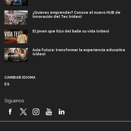
¿Quieres emprender? Conoce el nuevo HUB de
Innovación del Tec (video)
El joven que hizo del baile su vida (video)
Aula Futura: transformar la experiencia educativa
(video)
Más que un festival cultural: así es la magia de
VIBRART 2026 (video)
CAMBIAR IDIOMA
ES
Javier Guzmán: investigación con impacto social
(video)
Síguenos
¡México, en el top del mundial de robótica FIRST
2026! (video)
Vida Tec: Pasión, disciplina y básquetbol, con Gael
Adame (video)