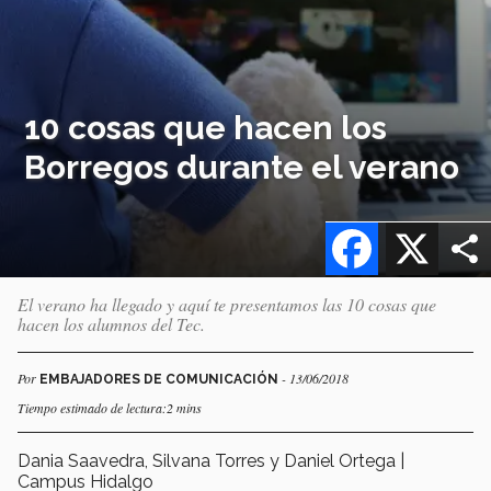
10 cosas que hacen los
Borregos durante el verano
Facebook
X
El verano ha llegado y aquí te presentamos las 10 cosas que
hacen los alumnos del Tec.
Por
- 13/06/2018
EMBAJADORES DE COMUNICACIÓN
Tiempo estimado de lectura:2 mins
Dania Saavedra, Silvana Torres y Daniel Ortega |
Campus Hidalgo