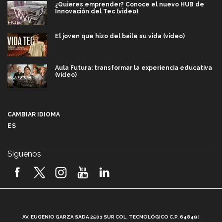
¿Quieres emprender? Conoce el nuevo HUB de
Innovación del Tec (video)
El joven que hizo del baile su vida (video)
Aula Futura: transformar la experiencia educativa
(video)
Más que un festival cultural: así es la magia de
VIBRART 2026 (video)
CAMBIAR IDIOMA
ES
Javier Guzmán: investigación con impacto social
(video)
Síguenos
¡México, en el top del mundial de robótica FIRST
2026! (video)
Vida Tec: Pasión, disciplina y básquetbol, con Gael
Adame (video)
A
AV. EUGENIO GARZA SADA 2501 SUR COL. TECNOLÓGICO C.P. 64849 |