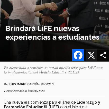
Brindará LiFE nuevas
experiencias a estudiantes
Facebook
X
En bienvenida a semestre se trazan nuevos retos para LiFE ante
la implementación del Modelo Educativo TEC21
Por
- 07/08/2019
LUIS MARIO GARCÍA
Tiempo estimado de lectura:2 mins
Una nueva era comienza para el área de
Liderazgo y
Formación Estudiantil (LiFE)
con el inicio del