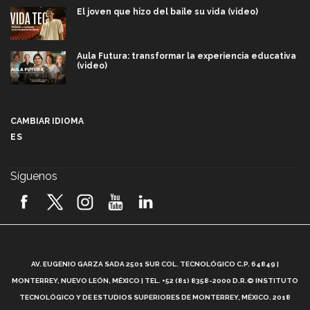
El joven que hizo del baile su vida (video)
Aula Futura: transformar la experiencia educativa
(video)
Más que un festival cultural: así es la magia de
VIBRART 2026 (video)
CAMBIAR IDIOMA
ES
Javier Guzmán: investigación con impacto social
(video)
Síguenos
¡México, en el top del mundial de robótica FIRST
2026! (video)
Vida Tec: Pasión, disciplina y básquetbol, con Gael
Adame (video)
A
AV. EUGENIO GARZA SADA 2501 SUR COL. TECNOLÓGICO C.P. 64849 |
L
¿Cómo es el Modelo Educativo Tec? (video)
MONTERREY, NUEVO LEÓN, MÉXICO | TEL. +52 (81) 8358-2000 D.R.© INSTITUTO
TECNOLÓGICO Y DE ESTUDIOS SUPERIORES DE MONTERREY, MÉXICO. 2018