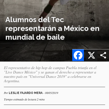
Alumnos del Tec
representarán a México en
mundial de baile
Facebook
X
El representativo de hip hop de campus Puebla triunfa en el
"Live Dance México" y se ganan el derecho a representar a
nuestro país en "Universal Dance 2019" a celebrarse en
Argentina.
Por
- 08/05/2019
LESLIE FAJARDO MERA
Tiempo estimado de lectura:2 mins