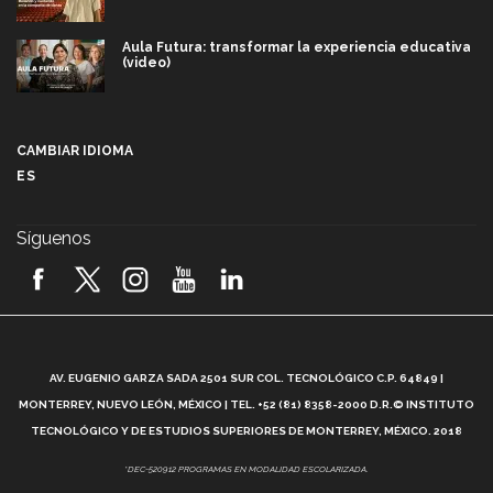
Aula Futura: transformar la experiencia educativa
(video)
Más que un festival cultural: así es la magia de
VIBRART 2026 (video)
CAMBIAR IDIOMA
ES
Javier Guzmán: investigación con impacto social
(video)
Síguenos
¡México, en el top del mundial de robótica FIRST
2026! (video)
Vida Tec: Pasión, disciplina y básquetbol, con Gael
Adame (video)
A
AV. EUGENIO GARZA SADA 2501 SUR COL. TECNOLÓGICO C.P. 64849 |
L
¿Cómo es el Modelo Educativo Tec? (video)
MONTERREY, NUEVO LEÓN, MÉXICO | TEL. +52 (81) 8358-2000 D.R.© INSTITUTO
TECNOLÓGICO Y DE ESTUDIOS SUPERIORES DE MONTERREY, MÉXICO. 2018
Vida Tec: Feminismo e Inteligencia Artificial, Paola
*DEC-520912 PROGRAMAS EN MODALIDAD ESCOLARIZADA.
Ricaurte (video)