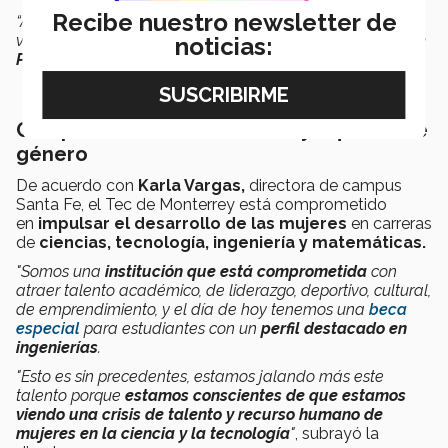
Recibe nuestro newsletter de
“Además
estábamos felices de representar a la prepa
,
venir hasta acá y
llevarnos mejor con las otras niñas de
noticias:
PrepaTec
porque
somos escuelas hermanas
”,
agregó.
Compromiso con la inclusión y equidad de
género
De acuerdo con
Karla Vargas,
directora de campus
Santa Fe, el Tec de Monterrey está comprometido
en
impulsar el desarrollo de las mujeres
en carreras
de
ciencias, tecnología, ingeniería y matemáticas.
"Somos una
institución que está comprometida
con
atraer talento académico
, de liderazgo, deportivo, cultural,
de emprendimiento, y el día de hoy
tenemos una
beca
especial
para estudiantes con un
perfil destacado en
ingenierías
.
"Esto es
sin precedentes
, estamos jalando más este
talento porque
estamos conscientes de que estamos
viendo una crisis de talento y recurso humano de
mujeres en la ciencia y la tecnología
"
, subrayó la