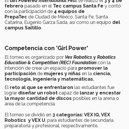
El
Girl Powered International Fest
se realizó el
3 y 4 de
febrero
pasado en el
Tec campus Santa Fe
y contó
con la participación de
4 equipos de
PrepaTec
de
Ciudad de México, Santa Fe, Santa
Catarina, Eugenio Garza Sada, así como un equipo
del
campus Saltillo
.
Competencia con 'Girl Power'
El torneo es organizado por
Vex Robotics
y
Robotics
Education & Competition (REC) Foundation
con la
intención de crear un espacio para
promover la
participación
de
mujeres y niñas
en la
ciencia,
tecnología, ingeniería y matemáticas.
El
reto al que se enfrentaron
las estudiantes fue
lograr
diseñar un robot
capaz de
lanzar y encestar
la mayor cantidad de discos
posibles en la arena o
área de la competencia.
El torneo se dividió en
3 categorías: VEX IQ, VEX
Robotics y VEX U
, para estudiantes de secundaria,
preparatoria y profesional, respectivamente.