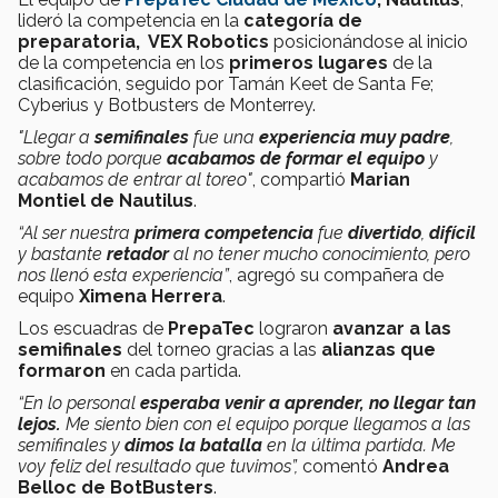
lideró la competencia en la
categoría de
preparatoria, VEX Robotics
posicionándose al inicio
de la competencia en los
primeros lugares
de la
clasificación, seguido por Tamán Keet de Santa Fe;
Cyberius y Botbusters de Monterrey.
"Llegar a
semifinales
fue una
experiencia muy padre
,
sobre todo porque
acabamos de formar el equipo
y
acabamos de entrar al toreo"
, compartió
Marian
Montiel de Nautilus
.
“Al ser nuestra
primera competencia
fue
divertido
,
difícil
y bastante
retador
al no tener mucho conocimiento, pero
nos llenó esta experiencia
”
, agregó su compañera de
equipo
Ximena Herrera
.
Los escuadras de
PrepaTec
lograron
avanzar a las
semifinales
del torneo gracias a las
alianzas que
formaron
en cada partida.
“En lo personal
esperaba venir a aprender, no llegar tan
lejos.
M
e siento bien con el equipo porque llegamos a las
semifinales y
dimos la batalla
en la última partida. M
e
voy feliz del resultado que tuvimos
”,
comentó
Andrea
Belloc de BotBusters
.