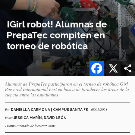
¡Girl robot! Alumnas de
PrepaTec compiten en
torneo de robótica
Facebook
X
Alumnas de PrepaTec participaron en el torneo de robótica Girl
Powered International Fest en busca de fortalecer las áreas de la
ciencia entre las estudiantes
Por
- 08/02/2023
DANIELLA CARMONA | CAMPUS SANTA FE
Fotos
JESSICA MARÍN, DAVID LEÓN
Tiempo estimado de lectura:5 mins