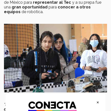
de México para
representar al Tec
y a su prepa fue
una
gran oportunidad
para
conocer a otros
equipos
de robótica.
×
“Estábamos
muy emocionadas de estar representando
a las mujeres en la robótica
”
, compartió.