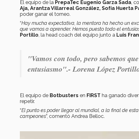
El equipo de la
PrepaTec Eugenio Garza Sada
, c
Aja, Arantza Villarreal González, Sofía Huert
poder ganar el torneo.
“
Hay mucha expectativa, la mentora ha hecho un excel
que vamos a aprender. Hemos puesto todo el entusi
Portillo
, la head coach del equipo junto a
Luis Fra
"V
amos con todo, pero sabemos que
entusiasmo".- Lorena López Portill
El equipo de
Botbusters
en
FIRST
ha ganado divers
repetir.
“
El punto es poder llegar al mundial, a la final de est
campeones
”, comentó Andrea Belloc.