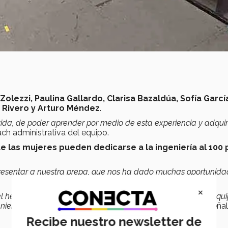
Zolezzi, Paulina Gallardo, Clarisa Bazaldúa, Sofía Garcí
 Rivero y Arturo Méndez
.
ida, de poder aprender por medio de esta experiencia y adquiri
ach administrativa del equipo.
 las mujeres pueden dedicarse a la ingeniería al 100 
presentar a nuestra prepa, que nos ha dado muchas oportunida
×
el hecho de poder hacer que otras mujeres se animaran al equi
geniería y poderme considerar que puedo trabajar en esto
”, seña
Recibe nuestro newsletter de