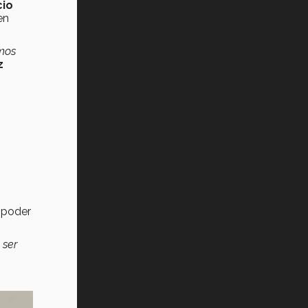
cio
en
emos
z
 poder
 ser