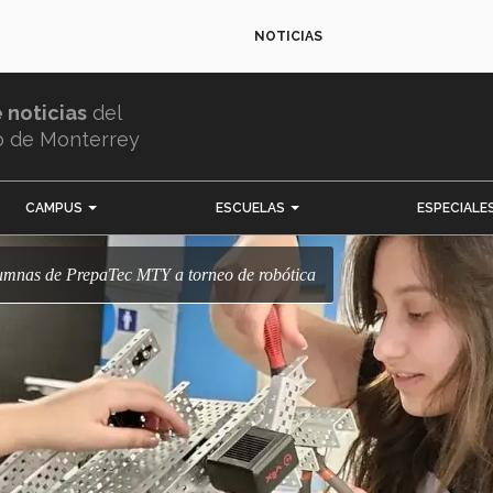
NOTICIAS
e noticias
del
o de Monterrey
CAMPUS
ESCUELAS
ESPECIALE
lumnas de PrepaTec MTY a torneo de robótica