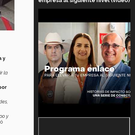
empresa al siguiente nivel (video)
a y
r la
por
des,
po y
ló