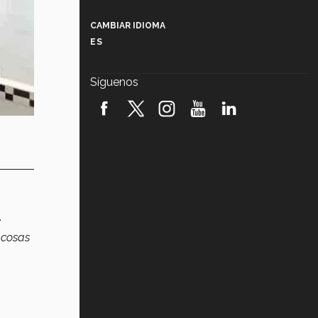
Más que un festival cultural: así es
la magia de VIBRART 2026 (video)
CAMBIAR IDIOMA
ES
Javier Guzmán: investigación con
impacto social (video)
Síguenos
¡México, en el top del mundial de
robótica FIRST 2026! (video)
Vida Tec: Pasión, disciplina y
básquetbol, con Gael Adame
(video)
¿Cómo es el Modelo Educativo
Tec? (video)
.
Vida Tec: Feminismo e Inteligencia
e cosas
Artificial, Paola Ricaurte (video)