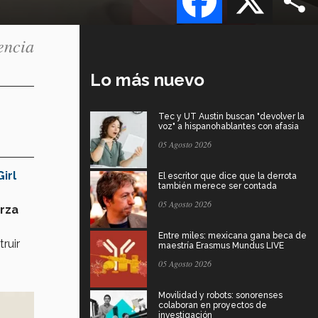
encia
Lo más nuevo
Tec y UT Austin buscan "devolver la
voz" a hispanohablantes con afasia
05 Agosto 2026
Girl
El escritor que dice que la derrota
también merece ser contada
05 Agosto 2026
rza
Entre miles: mexicana gana beca de
ruir
maestría Erasmus Mundus LIVE
05 Agosto 2026
Movilidad y robots: sonorenses
colaboran en proyectos de
investigación