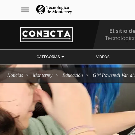
Pasar
navegación
menu
al
principal
contenido
principal
El sitio d
Tecnológic
Menu
CATEGORÍAS
VIDEOS
Comunidad
Noticias
Monterrey
Educación
Girl Powered! Van a