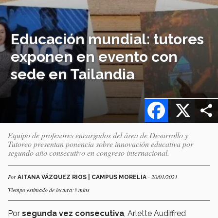
Educación mundial: tutores
exponen en evento con
sede en Tailandia
Facebook
X
Equipo de profesores encargados del área de Desarrollo y
Tutoreo presentan ponencia sobre innovación educativa por
segundo año consecutivo en congreso internacional.
Por
- 20/01/2021
AITANA VÁZQUEZ RIOS | CAMPUS MORELIA
Tiempo estimado de lectura:3 mins
Por
segunda vez consecutiva
, Arlette Audiffred