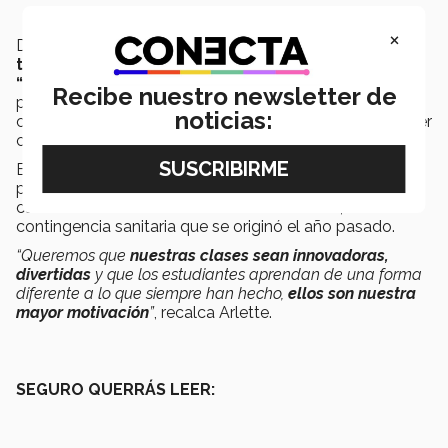
×
De igual manera, en el
año 2019
el mismo
equipo de
tutores
desarrollaron un proyecto llamado
“Whatsapp for Education”
, donde a través de la
Recibe nuestro newsletter de
plataforma de mensajería
Whatsapp
tendrían más
noticias:
cercanía a los estudiantes en todo lo que tuviera que ver
con
su desarrollo académico y emocional
.
El proyecto fue reconocido para ser presentado como
ponencia en el
sexto congreso de ICEDU
, llevado a
cabo en
abril del 2020 de manera virtual
, dada la
contingencia sanitaria que se originó el año pasado.
“Queremos que
nuestras clases sean innovadoras,
divertidas
y que los estudiantes aprendan de una forma
diferente a lo que siempre han hecho,
ellos son nuestra
mayor motivación
”
, recalca Arlette.
SEGURO QUERRÁS LEER: