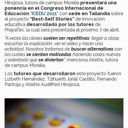
Hinojosa, tutora de campus Morelia
presentará una
ponencia en el Congreso Internacional de
Educación
“
ICEDU 2021
” con
sede en Tailandia
sobre
el proyecto
“Best-Self Stories”
de innovación
educativa
desarrollado por los tutores
de
PrepaTec, la cual será presentada el próximo 7 de abril.
“A veces las clases
suelen ser repetitivas
; llegar a clase,
escuchar la explicación, ver el vídeo y hacer una
actividad. Nosotros tratamos de
buscar alternativas
con
las cuáles
se sientan motivados
haciendo cosas nuevas
y sobretodo que
se diviertan
”
, menciona Arlette, tutora
de campus Morelia.
Los
tutores que desarrollaron
este proyecto fueron
Lizbeth Hernández, Tzihueriti Juriat Castillo, Fernando
Pantoja y Arlette Audiffred Hinojosa.