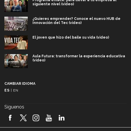
siguiente nivel (video)
¿Quieres emprender? Conoce el nuevo HUB de
Innovación del Tec (video)
El joven que hizo del baile su vida (video)
Aula Futura: transformar la experiencia educativa
(video)
Más que un festival cultural: así es la magia de
VIBRART 2026 (video)
CAMBIAR IDIOMA
ES
|
EN
Javier Guzmán: investigación con impacto social
(video)
Síguenos
¡México, en el top del mundial de robótica FIRST
2026! (video)
Vida Tec: Pasión, disciplina y básquetbol, con Gael