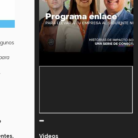
lgunos
 para
a
e
Videos
entes,