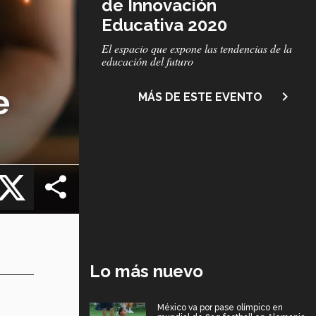
de Innovación
Educativa 2020
Subtítulo
El espacio que expone las tendencias de la
educación del futuro
e
navigate_next
MÁS DE ESTE EVENTO
cebook
X
Lo más nuevo
México va por pase olímpico en