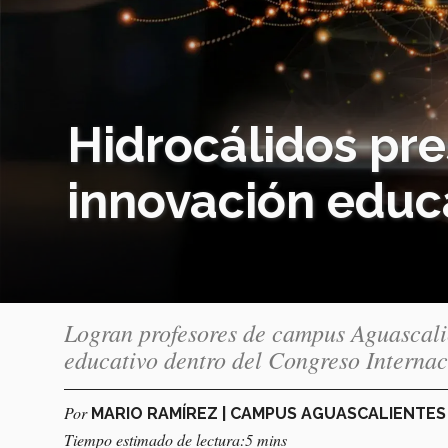
Hidrocálidos pr
innovación educa
Logran profesores de campus Aguascalie
educativo dentro del Congreso Internac
Por
MARIO RAMÍREZ | CAMPUS AGUASCALIENTE
Tiempo estimado de lectura:5 mins