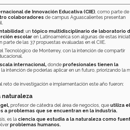
rnacional de Innovación Educativa (CIIE)
, como parte de
tro colaboradores
de campus Aguascalientes presentan
l.
ntabilidad
; un
tópico multidisciplinario de laboratorio 
rción escolar
en Latinoamérica son algunas de estas inicia
 parte de las 37 propuestas evaluadas en el CIIE.
l Tecnológico de Monterrey, con la intención de compartir
ducacional.
cala internacional,
donde
profesionales tienen la
la intención de poderlas aplicar en un futuro, priorizando la 
l reto de investigación e implementación este año fueron:
a naturaleza
gel,
profesor de cátedra del área de negocios, que
utiliza e
s a problemas que se encuentran en la industria.
s, es la
ciencia que estudia a la naturaleza como fuen
lver
problemas humanos.