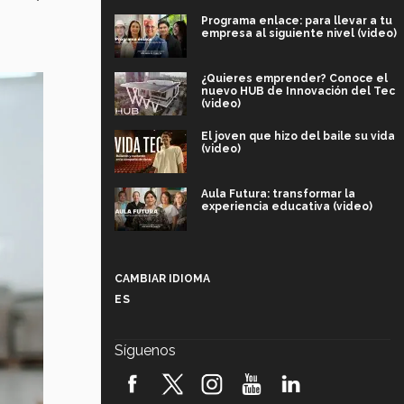
Programa enlace: para llevar a tu
empresa al siguiente nivel (video)
¿Quieres emprender? Conoce el
nuevo HUB de Innovación del Tec
(video)
El joven que hizo del baile su vida
(video)
Aula Futura: transformar la
experiencia educativa (video)
Más que un festival cultural: así es
la magia de VIBRART 2026 (video)
CAMBIAR IDIOMA
ES
Javier Guzmán: investigación con
impacto social (video)
Síguenos
¡México, en el top del mundial de
robótica FIRST 2026! (video)