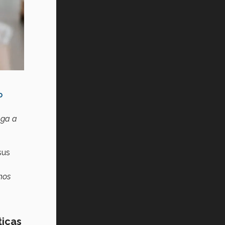
Vida Tec: Pasión, disciplina y
básquetbol, con Gael Adame
(video)
¿Cómo es el Modelo Educativo
Tec? (video)
Vida Tec: Feminismo e Inteligencia
Artificial, Paola Ricaurte (video)
o
ega a
sus
hos
ticas