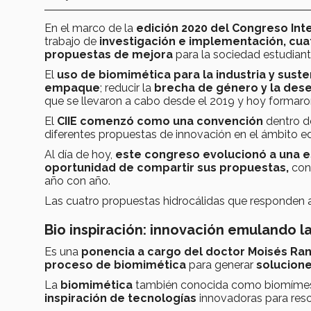
En el marco de la
edición 2020 del Congreso Inte
trabajo de
investigación e implementación,
cua
propuestas de mejora
para la sociedad estudianti
El
uso de biomimética para la industria y suste
empaque
; reducir la
brecha de género y la dese
que se llevaron a cabo desde el 2019 y hoy formaron
El
CIIE comenzó como una convención
dentro de
diferentes propuestas de innovación en el ámbito e
Al día de hoy,
este congreso evolucionó a una es
oportunidad de compartir sus propuestas,
con 
año con año.
Las cuatro propuestas hidrocálidas que responden a
Bio inspiración: innovación emulando l
Es una
ponencia a cargo del doctor Moisés Ran
proceso de biomimética
para generar
solucione
La
biomimética
también conocida como biomímesi
inspiración de tecnologías
innovadoras para reso