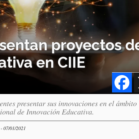
esentan proyectos d
tiva en CIIE
Fa
ntes presentar sus innovaciones en el ámbito
ional de Innovación Educativa.
- 07/01/2021
S