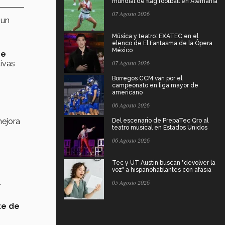
mundial de flag football en Alemania
07 Agosto 2026
 un
Música y teatro: EXATEC en el
elenco de El Fantasma de la Ópera
México
de
tivas
07 Agosto 2026
Borregos CCM van por el
campeonato en liga mayor de
americano
06 Agosto 2026
mejora
Del escenario de PrepaTec Qro al
teatro musical en Estados Unidos
06 Agosto 2026
Tec y UT Austin buscan "devolver la
voz" a hispanohablantes con afasia
l
05 Agosto 2026
te de