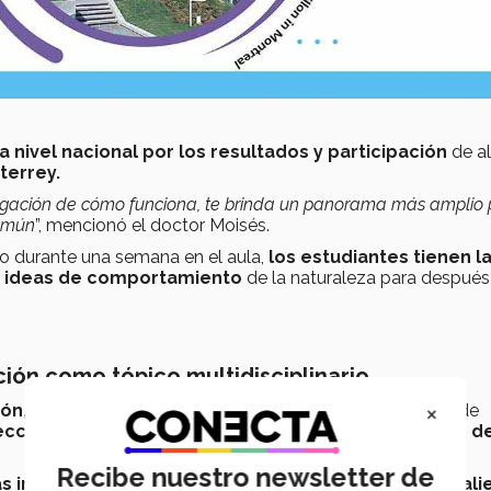
a nivel nacional por los resultados y participación
de a
terrey.
estigación de cómo funciona, te brinda un panorama más amplio
común
”, mencionó el doctor Moisés.
bo durante una semana en el aula,
los estudiantes tienen l
er ideas de comportamiento
de la naturaleza para después
ón como tópico multidisciplinario
×
ón,
coordinador del laboratorio de empaque y embalaje de
ección y adecuación de pruebas para los empaques d
Recibe nuestro newsletter de
las instalaciones con las que cuenta campus Aguascali