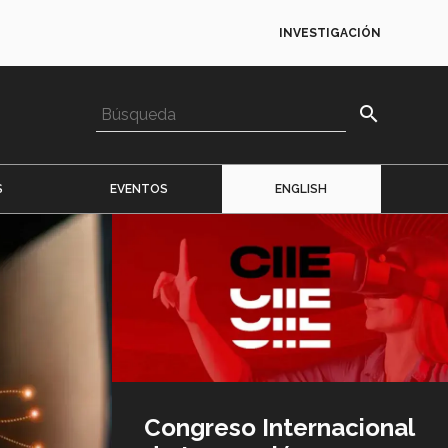
INVESTIGACIÓN
search
S
EVENTOS
ENGLISH
Imagen
o
logo
Congreso Internacional