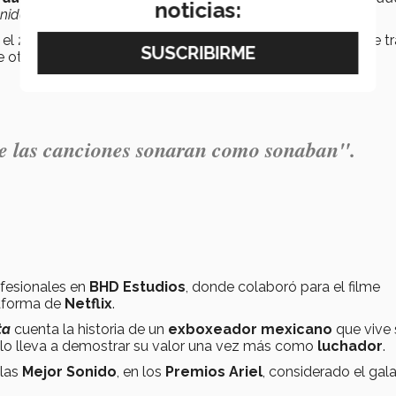
noticias:
unidades”
, recordó.
 el
2018
. Actualmente cuenta con su propio estudio donde tr
e otros.
e las canciones sonaran como sonaban".
ofesionales en
BHD Estudios
, donde colaboró para el filme
taforma de
Netflix
.
ta
cuenta la historia de un
exboxeador mexicano
que vive 
lo lleva a demostrar su valor una vez más como
luchador
.
llas
Mejor Sonido
, en los
Premios Ariel
, considerado el gal