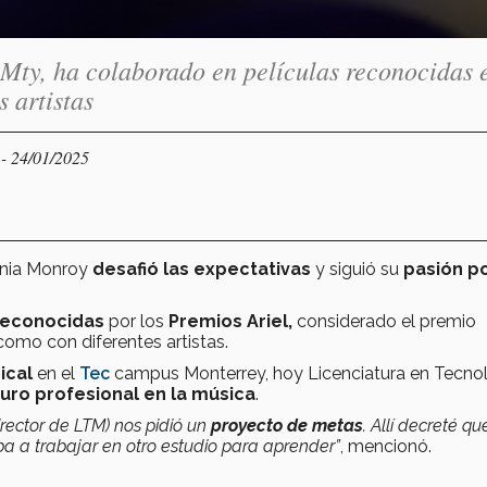
Mty, ha colaborado en películas reconocidas 
 artistas
- 24/01/2025
Y
ania Monroy
desafió las expectativas
y siguió su
pasión po
 reconocidas
por los
Premios Ariel,
considerado el premio
como con diferentes artistas.
ical
en el
Tec
campus Monterrey, hoy Licenciatura en Tecnol
turo profesional en la música
.
rector de LTM) nos pidió un
proyecto de metas
. Allí decreté qu
ba a trabajar en otro estudio para aprender”
, mencionó.