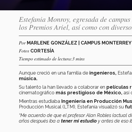
Estefania Monroy, egresada de campus 
los Premios Ariel, así como con diversos
Por
MARLENE GONZÁLEZ | CAMPUS MONTERRE
Fotos
CORTESÍA
Tiempo estimado de lectura:3 mins
Aunque creció en una familia de
ingenieros,
Estef
música.
Su talento la han llevado a colaborar en
películas
cinematográfico
más prestigioso de México,
así 
Mientras estudiaba
Ingeniería en Producción Mus
Producción Musical (LTM), Estefanía visualizó su
fu
“Me acuerdo de que el profesor Alan Robles (actual di
años después iba a
tener mi estudio
y antes de eso i