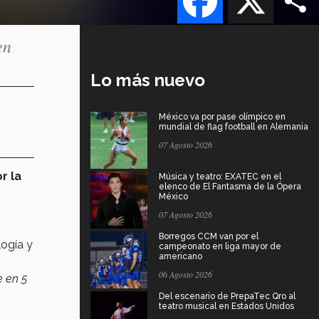
en
Lo más nuevo
México va por pase olímpico en
mundial de flag football en Alemania
07 Agosto 2026
r la
Música y teatro: EXATEC en el
elenco de El Fantasma de la Ópera
México
07 Agosto 2026
Borregos CCM van por el
ogía y
campeonato en liga mayor de
americano
06 Agosto 2026
e en 5
Del escenario de PrepaTec Qro al
teatro musical en Estados Unidos