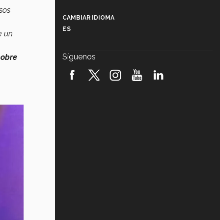
Más que un festival cultural: así es
sos
la magia de VIBRART 2026 (video)
CAMBIAR IDIOMA
ES
e un
Javier Guzmán: investigación con
impacto social (video)
Síguenos
sobre
¡México, en el top del mundial de
robótica FIRST 2026! (video)
Vida Tec: Pasión, disciplina y
básquetbol, con Gael Adame
(video)
¿Cómo es el Modelo Educativo
Tec? (video)
Vida Tec: Feminismo e Inteligencia
Artificial, Paola Ricaurte (video)