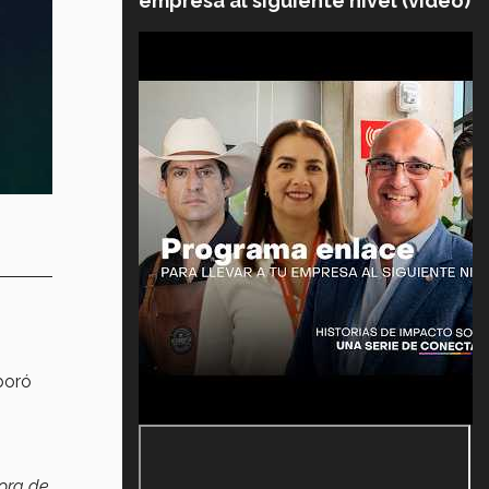
empresa al siguiente nivel (video)
boró
ora de