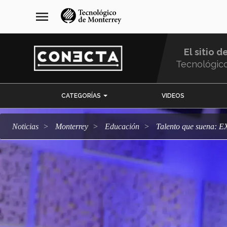
Pasar
navegación
menu
al
principal
contenido
principal
El sitio d
Tecnológic
Menu
CATEGORÍAS
VIDEOS
Comunidad
Noticias
Monterrey
Educación
Talento que suena: 