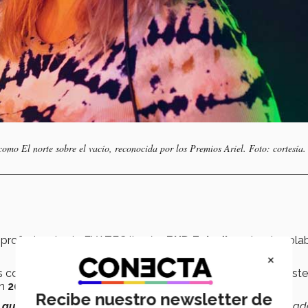
s como
El norte sobre el vacío
, reconocida por los Premios Ariel. Foto: cortesía.
 profesionales la EXATEC llegó a
BHD Estudios
, donde cola
×
os como
Bengala
,
La Magia Films
y
La Tuna Group
. En este
en
2023
.
Recibe nuestro newsletter de
 audio, ingeniera de grabación
, estudio mánager y coordinad