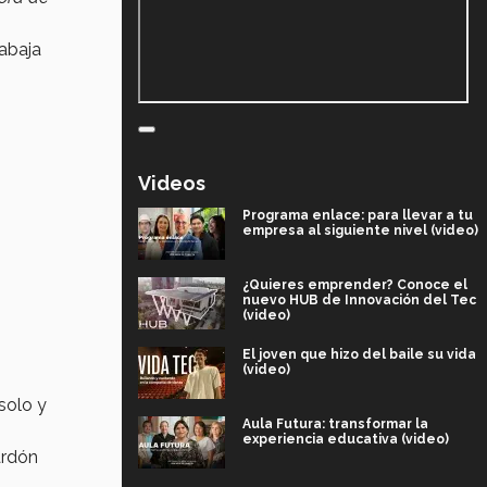
abaja
Videos
Programa enlace: para llevar a tu
empresa al siguiente nivel (video)
¿Quieres emprender? Conoce el
nuevo HUB de Innovación del Tec
(video)
El joven que hizo del baile su vida
(video)
solo y
Aula Futura: transformar la
experiencia educativa (video)
ardón