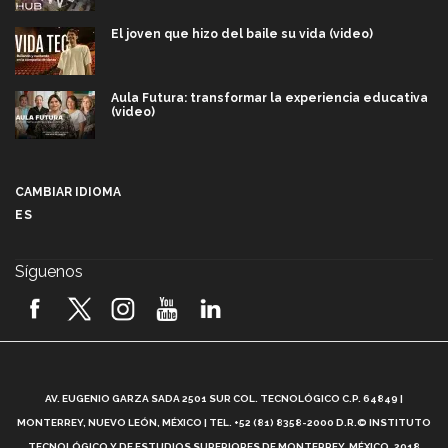
El joven que hizo del baile su vida (video)
Aula Futura: transformar la experiencia educativa
(video)
Más que un festival cultural: así es la magia de
VIBRART 2026 (video)
CAMBIAR IDIOMA
ES
Javier Guzmán: investigación con impacto social
(video)
Síguenos
¡México, en el top del mundial de robótica FIRST
2026! (video)
Vida Tec: Pasión, disciplina y básquetbol, con Gael
Adame (video)
A
AV. EUGENIO GARZA SADA 2501 SUR COL. TECNOLÓGICO C.P. 64849 |
L
¿Cómo es el Modelo Educativo Tec? (video)
MONTERREY, NUEVO LEÓN, MÉXICO | TEL. +52 (81) 8358-2000 D.R.© INSTITUTO
TECNOLÓGICO Y DE ESTUDIOS SUPERIORES DE MONTERREY, MÉXICO. 2018