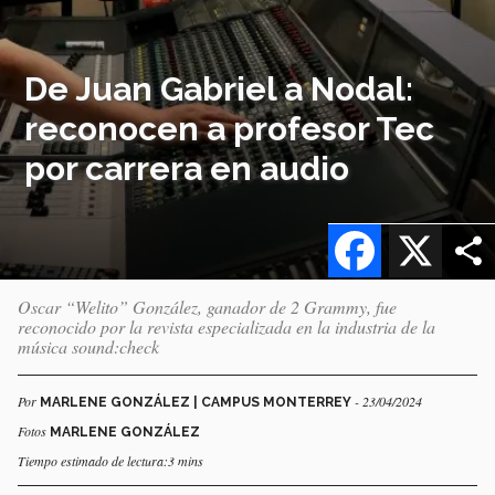
De Juan Gabriel a Nodal:
reconocen a profesor Tec
por carrera en audio
Facebook
X
Oscar “Welito” González, ganador de 2 Grammy, fue
reconocido por la revista especializada en la industria de la
música sound:check
Por
- 23/04/2024
MARLENE GONZÁLEZ | CAMPUS MONTERREY
Fotos
MARLENE GONZÁLEZ
Tiempo estimado de lectura:3 mins