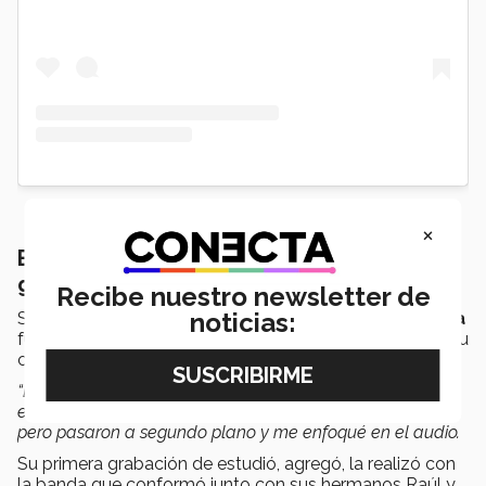
×
Encontró su pasión en un estudio de
grabación
Recibe nuestro newsletter de
noticias:
Siendo asistente de grabación en los
Estudios Cadena
fue como en 1989 Oscar “Welito” González comenzó su
camino en su actual profesión.
“Entré al estudio y fue
amor a primera vista
. En cuanto
entré al estudio dije ‘
esto es
’. Estudiaba matemáticas,
pero pasaron a segundo plano y me enfoqué en el audio.
Su primera grabación de estudió, agregó, la realizó con
la banda que conformó junto con sus hermanos Raúl y