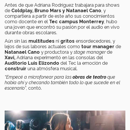
Antes de que Adriana Rodríguez trabajara para shows
de
Coldplay, Bruno Mars y Natanael Cano
, y
compartiera a partir de este año sus conocimientos
como docente en el
Tec
campus Monterrey
, hubo
una joven que encontró su pasión por el audio en vivo
durante obras escolares.
Aún sin las
multitudes
ni
gritos
ensordecedores, y
lejos de sus labores actuales como
tour manager
de
Natanael Cano
y productora y
stage manager
de
Xavi,
Adriana experimentó en las consolas del
Auditorio Luis Elizondo
del Tec la emoción de
construir
una atmósfera musical.
“Empecé a microfonear para las
obras de teatro
que
había ahí y checando también todo lo que sucede en el
escenario”
, contó.