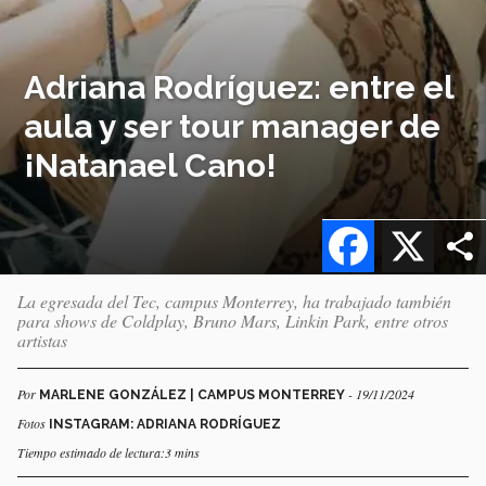
Adriana Rodríguez: entre el
aula y ser tour manager de
¡Natanael Cano!
Facebook
X
La egresada del Tec, campus Monterrey, ha trabajado también
para shows de Coldplay, Bruno Mars, Linkin Park, entre otros
artistas
Por
- 19/11/2024
MARLENE GONZÁLEZ | CAMPUS MONTERREY
Fotos
INSTAGRAM: ADRIANA RODRÍGUEZ
Tiempo estimado de lectura:3 mins