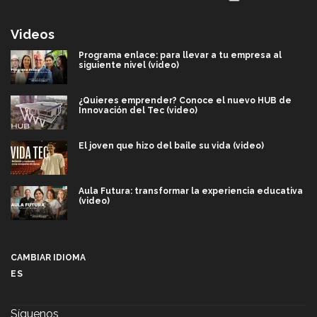
Videos
Programa enlace: para llevar a tu empresa al
siguiente nivel (video)
¿Quieres emprender? Conoce el nuevo HUB de
Innovación del Tec (video)
El joven que hizo del baile su vida (video)
Aula Futura: transformar la experiencia educativa
(video)
Más que un festival cultural: así es la magia de
VIBRART 2026 (video)
CAMBIAR IDIOMA
ES
Javier Guzmán: investigación con impacto social
(video)
Síguenos