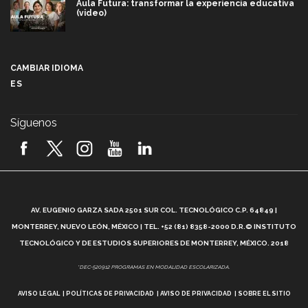
Aula Futura: transformar la experiencia educativa
(video)
Más que un festival cultural: así es la magia de
VIBRART 2026 (video)
CAMBIAR IDIOMA
ES
Javier Guzmán: investigación con impacto social
(video)
Síguenos
¡México, en el top del mundial de robótica FIRST
2026! (video)
Vida Tec: Pasión, disciplina y básquetbol, con Gael
Adame (video)
A
AV. EUGENIO GARZA SADA 2501 SUR COL. TECNOLÓGICO C.P. 64849 |
L
¿Cómo es el Modelo Educativo Tec? (video)
MONTERREY, NUEVO LEÓN, MÉXICO | TEL. +52 (81) 8358-2000 D.R.© INSTITUTO
TECNOLÓGICO Y DE ESTUDIOS SUPERIORES DE MONTERREY, MÉXICO. 2018
Vida Tec: Feminismo e Inteligencia Artificial, Paola
*DEC-520912 PROGRAMAS EN MODALIDAD ESCOLARIZADA.
Ricaurte (video)
AVISO LEGAL
POLÍTICAS DE PRIVACIDAD
AVISO DE PRIVACIDAD
SOBRE EL SITIO