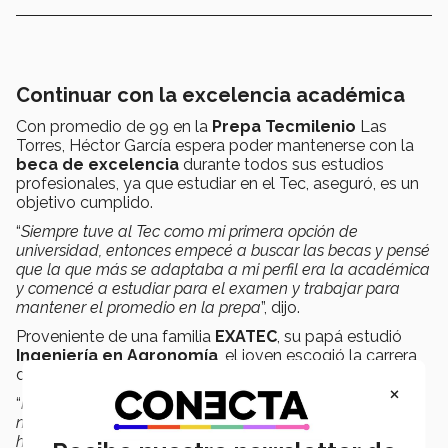
Continuar con la excelencia académica
Con promedio de 99 en la
Prepa Tecmilenio
Las
Torres, Héctor García espera poder mantenerse con la
beca de excelencia
durante todos sus estudios
profesionales, ya que estudiar en el Tec, aseguró, es un
objetivo cumplido.
“
Siempre tuve al Tec como mi primera opción de
universidad, entonces empecé a buscar las becas y pensé
que la que más se adaptaba a mi perfil era la académica
y comencé a estudiar para el examen y trabajar para
mantener el promedio en la prepa
”, dijo.
Proveniente de una familia
EXATEC
, su papá estudió
Ingeniería en Agronomía
, el joven escogió la carrera
de
Ingeniería Física Industrial
por su transversalidad.
×
“
Hay muchas áreas de salida en física, entonces no
necesariamente tienes que trabajar en planta, puedes
hacer cosas de finanzas, consultoría de empresas
.