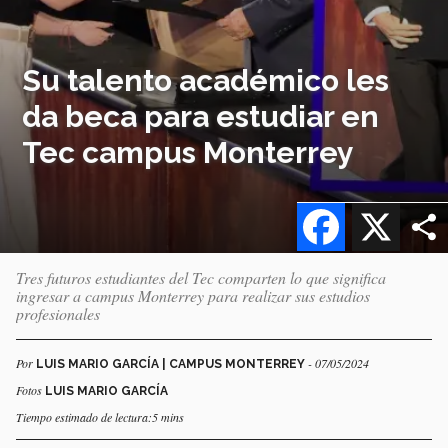
Su talento académico les
da beca para estudiar en
Tec campus Monterrey
Facebook
X
Tres futuros estudiantes del Tec comparten lo que significa
ingresar a campus Monterrey para realizar sus estudios
profesionales
Por
- 07/05/2024
LUIS MARIO GARCÍA | CAMPUS MONTERREY
Fotos
LUIS MARIO GARCÍA
Tiempo estimado de lectura:5 mins